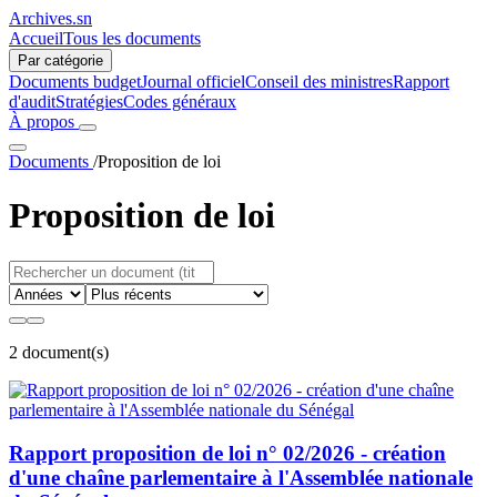
Archives.sn
Accueil
Tous les documents
Par catégorie
Documents budget
Journal officiel
Conseil des ministres
Rapport
d'audit
Stratégies
Codes généraux
À propos
Documents
/
Proposition de loi
Proposition de loi
2 document(s)
Rapport proposition de loi n° 02/2026 - création
d'une chaîne parlementaire à l'Assemblée nationale