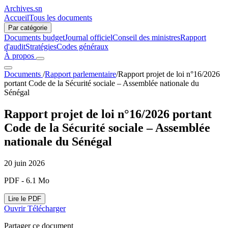
Archives.sn
Accueil
Tous les documents
Par catégorie
Documents budget
Journal officiel
Conseil des ministres
Rapport
d'audit
Stratégies
Codes généraux
À propos
Documents
/
Rapport parlementaire
/
Rapport projet de loi n°16/2026
portant Code de la Sécurité sociale – Assemblée nationale du
Sénégal
Rapport projet de loi n°16/2026 portant
Code de la Sécurité sociale – Assemblée
nationale du Sénégal
20 juin 2026
PDF - 6.1 Mo
Lire le PDF
Ouvrir
Télécharger
Partager ce document