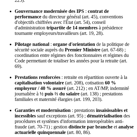
225).
Gouvernance modernisée des IPS
:
contrat de
performance
du directeur général (art. 45), conventions
d'objectifs chiffrées avec l'État (art. 54), conseil
d'administration
tripartite de 14 membres
à présidence
tournante employeurs/travailleurs (art. 19, 28).
Pilotage national
:
organe d'orientation
de la politique de
sécurité sociale auprès du
Premier Ministre
(art. 67-68) ;
coordination entre régimes des fonctionnaires et régimes du
Code permettant de totaliser les années pour la retraite (art.
69).
Prestations renforcées
: retraite en répartition ouverte à la
capitalisation volontaire
(art. 208), cotisation
60 %
employeur / 40 % assuré
(art. 212) ; en AT/MP, indemnité
journalière à
½ puis ⅔ du salaire
(art. 138) ; prestations
familiales et maternité élargies (art. 199, 203).
Garanties et modernisation
: prestations
insaisissables et
incessibles
sauf exceptions (art. 95) ;
dématérialisation
des
procédures et systèmes d'information interopérables anti-
fraude (art. 70-71) ; gestion
distincte par branche
et
analyse
actuarielle quinquennale
(art. 80, 86).