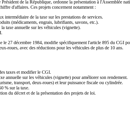
sident de la République, ordonne la présentation à l'Assemblée nationa
 chiffre d'affaires. Ces projets concernent notamment :
 intermédiaire de la taxe sur les prestations de services.
oduits (médicaments, engrais, lubrifiants, savons, etc.).
la taxe annuelle sur les véhicules (vignette).
I.
 le 27 décembre 1984, modifie spécifiquement l'article 895 du CGI pour r
s deux-roues, avec des réductions pour les véhicules de plus de 10 ans.
des taxes et modifier le CGI.
taxe annuelle sur les véhicules (vignette) pour améliorer son rendement.
urisme, transport, deux-roues) et leur puissance fiscale ou cylindrée.
50 % sur la taxe.
on du décret et de la présentation des projets de loi.