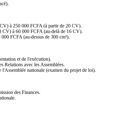
acé).
8 CV) à 250 000 FCFA (à partir de 20 CV).
à 8 CV) à 60 000 FCFA (au-delà de 16 CV).
6 000 FCFA (au-dessus de 300 cm³).
ntation et de l'exécution).
es Relations avec les Assemblées.
l'Assemblée nationale (examen du projet de loi).
ission des Finances.
tionale.