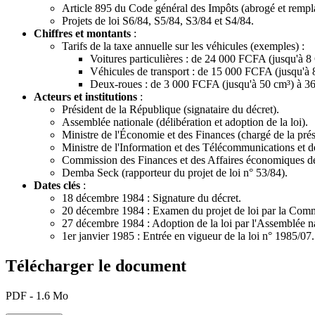
Article 895 du Code général des Impôts (abrogé et rempl
Projets de loi S6/84, S5/84, S3/84 et S4/84.
Chiffres et montants
:
Tarifs de la taxe annuelle sur les véhicules (exemples) :
Voitures particulières : de 24 000 FCFA (jusqu'à 
Véhicules de transport : de 15 000 FCFA (jusqu'
Deux-roues : de 3 000 FCFA (jusqu'à 50 cm³) à 3
Acteurs et institutions
:
Président de la République (signataire du décret).
Assemblée nationale (délibération et adoption de la loi).
Ministre de l'Économie et des Finances (chargé de la prése
Ministre de l'Information et des Télécommunications et d
Commission des Finances et des Affaires économiques de 
Demba Seck (rapporteur du projet de loi n° 53/84).
Dates clés
:
18 décembre 1984 : Signature du décret.
20 décembre 1984 : Examen du projet de loi par la Comm
27 décembre 1984 : Adoption de la loi par l'Assemblée na
1er janvier 1985 : Entrée en vigueur de la loi n° 1985/07.
Télécharger le document
PDF - 1.6 Mo