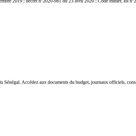
cembre 2019 ; décret n°2020-981 du 23 avril 2020 ; Code minier, loi 
du Sénégal. Accédez aux documents du budget, journaux officiels, conseil