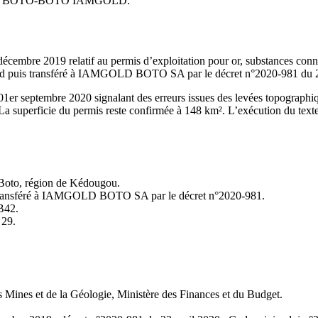
itation BOTO-BOTO IAMGOLD.
décembre 2019 relatif au permis d’exploitation pour or, substances conn
 puis transféré à IAMGOLD BOTO SA par le décret n°2020-981 du 23 av
 septembre 2020 signalant des erreurs issues des levées topographiq
perficie du permis reste confirmée à 148 km². L’exécution du texte es
 Boto, région de Kédougou.
is transféré à IAMGOLD BOTO SA par le décret n°2020-981.
 B42.
 29.
es Mines et de la Géologie, Ministère des Finances et du Budget.