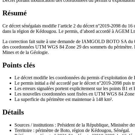
Décret portant modification des coordonnées du permis d’explo
Résumé
Ce décret sénégalais modifie l’article 2 du décret n°2019-2098 du 16 
dans la région de Kédougou. Le permis, d’abord accordé à AGEM Ltd
La correction fait suite à une demande de IAMGOLD BOTO SA du 01er
des coordonnées UTM WGS 84 Zone 29 des sommets du périmètre. La su
Mines et de la Géologie.
Points clés
Le décret modifie les coordonnées du permis d’exploitation de
Le permis initial a été accordé par le décret n°2019-2098 pu
Les erreurs signalées portent explicitement sur les points B1 et
Les nouvelles coordonnées sont fixées en UTM WGS 84 Zone
La superficie du périmètre est maintenue à 148 km².
Détails
Sources / institutions : Président de la République, Ministère d
Territoire : périmètre de Boto, région de Kédougou, Sénégal.