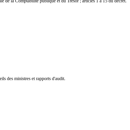
 de la Comptabilité publique et du Trésor ; articles 1 à 15 du décret.
s des ministres et rapports d'audit.