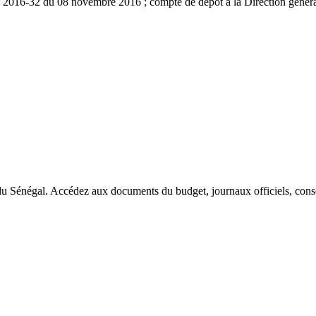
n° 2016-32 du 08 novembre 2016 ; compte de dépôt à la Direction générale
du Sénégal. Accédez aux documents du budget, journaux officiels, conseil