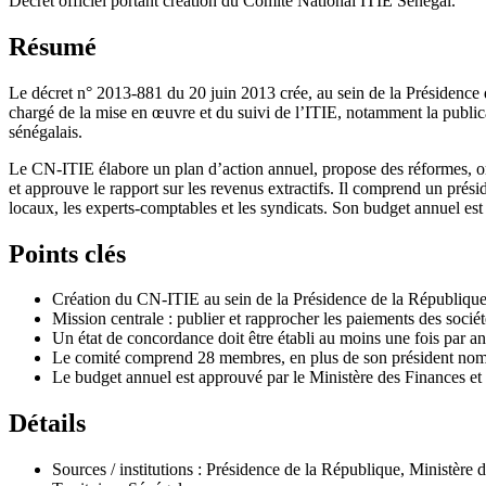
Décret officiel portant création du Comité National ITIE Sénégal.
Résumé
Le décret n° 2013-881 du 20 juin 2013 crée, au sein de la Présidence d
chargé de la mise en œuvre et du suivi de l’ITIE, notamment la publicati
sénégalais.
Le CN-ITIE élabore un plan d’action annuel, propose des réformes, orga
et approuve le rapport sur les revenus extractifs. Il comprend un présid
locaux, les experts-comptables et les syndicats. Son budget annuel est 
Points clés
Création du CN-ITIE au sein de la Présidence de la République
Mission centrale : publier et rapprocher les paiements des société
Un état de concordance doit être établi au moins une fois par a
Le comité comprend 28 membres, en plus de son président nom
Le budget annuel est approuvé par le Ministère des Finances et f
Détails
Sources / institutions : Présidence de la République, Ministère