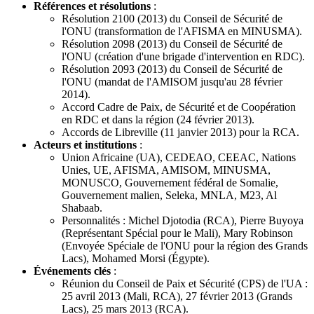
Références et résolutions
:
Résolution 2100 (2013) du Conseil de Sécurité de
l'ONU (transformation de l'AFISMA en MINUSMA).
Résolution 2098 (2013) du Conseil de Sécurité de
l'ONU (création d'une brigade d'intervention en RDC).
Résolution 2093 (2013) du Conseil de Sécurité de
l'ONU (mandat de l'AMISOM jusqu'au 28 février
2014).
Accord Cadre de Paix, de Sécurité et de Coopération
en RDC et dans la région (24 février 2013).
Accords de Libreville (11 janvier 2013) pour la RCA.
Acteurs et institutions
:
Union Africaine (UA), CEDEAO, CEEAC, Nations
Unies, UE, AFISMA, AMISOM, MINUSMA,
MONUSCO, Gouvernement fédéral de Somalie,
Gouvernement malien, Seleka, MNLA, M23, Al
Shabaab.
Personnalités : Michel Djotodia (RCA), Pierre Buyoya
(Représentant Spécial pour le Mali), Mary Robinson
(Envoyée Spéciale de l'ONU pour la région des Grands
Lacs), Mohamed Morsi (Égypte).
Événements clés
:
Réunion du Conseil de Paix et Sécurité (CPS) de l'UA :
25 avril 2013 (Mali, RCA), 27 février 2013 (Grands
Lacs), 25 mars 2013 (RCA).