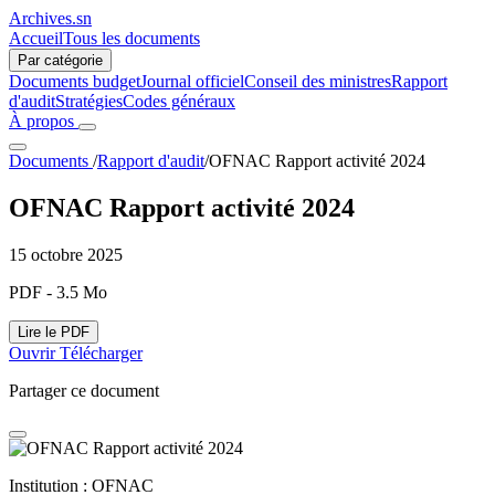
Archives.sn
Accueil
Tous les documents
Par catégorie
Documents budget
Journal officiel
Conseil des ministres
Rapport
d'audit
Stratégies
Codes généraux
À propos
Documents
/
Rapport d'audit
/
OFNAC Rapport activité 2024
OFNAC Rapport activité 2024
15 octobre 2025
PDF - 3.5 Mo
Lire le PDF
Ouvrir
Télécharger
Partager ce document
Institution :
OFNAC