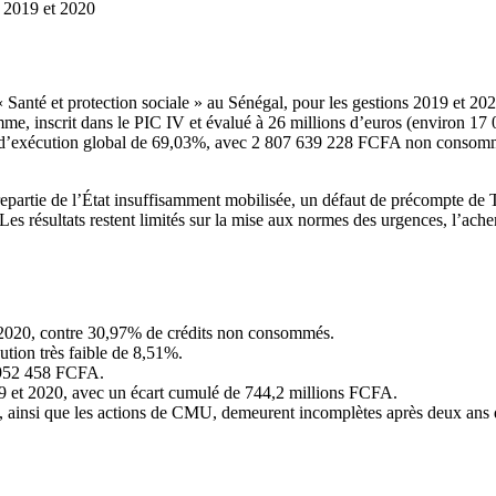
s 2019 et 2020
té et protection sociale » au Sénégal, pour les gestions 2019 et 2020, c
me, inscrit dans le PIC IV et évalué à 26 millions d’euros (environ 1
d’exécution global de 69,03%, avec 2 807 639 228 FCFA non consommé
trepartie de l’État insuffisamment mobilisée, un défaut de précompte de
Les résultats restent limités sur la mise aux normes des urgences, l’ac
-2020, contre 30,97% de crédits non consommés.
ution très faible de 8,51%.
7 952 458 FCFA.
019 et 2020, avec un écart cumulé de 744,2 millions FCFA.
ainsi que les actions de CMU, demeurent incomplètes après deux ans 