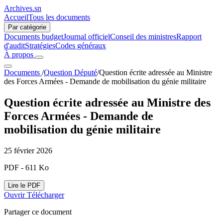
Archives.sn
Accueil
Tous les documents
Par catégorie
Documents budget
Journal officiel
Conseil des ministres
Rapport
d'audit
Stratégies
Codes généraux
À propos
Documents
/
Question Député
/
Question écrite adressée au Ministre
des Forces Armées - Demande de mobilisation du génie militaire
Question écrite adressée au Ministre des
Forces Armées - Demande de
mobilisation du génie militaire
25 février 2026
PDF - 611 Ko
Lire le PDF
Ouvrir
Télécharger
Partager ce document