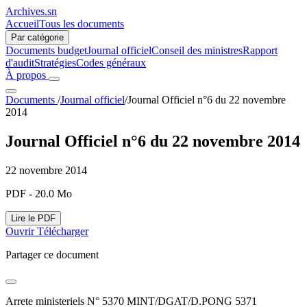
Archives.sn
Accueil
Tous les documents
Par catégorie
Documents budget
Journal officiel
Conseil des ministres
Rapport
d'audit
Stratégies
Codes généraux
À propos
Documents
/
Journal officiel
/
Journal Officiel n°6 du 22 novembre
2014
Journal Officiel n°6 du 22 novembre 2014
22 novembre 2014
PDF - 20.0 Mo
Lire le PDF
Ouvrir
Télécharger
Partager ce document
Arrete ministeriels N° 5370 MINT/DGAT/D.PONG 5371