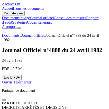
Archives.sn
Accueil
Tous les documents
Par catégorie
Documents budget
Journal officiel
Conseil des ministres
Rapport
d'audit
Stratégies
Codes généraux
À propos
Documents
/
Journal officiel
/
Journal Officiel n°4888 du 24 avril
1982
Journal Officiel n°4888 du 24 avril 1982
24 avril 1982
PDF - 2.7 Mo
Lire le PDF
Ouvrir
Télécharger
Partager ce document
PARTIE OFFICIELLE
DÉCRETS, ARRÊTÉS ET DÉCISIONS