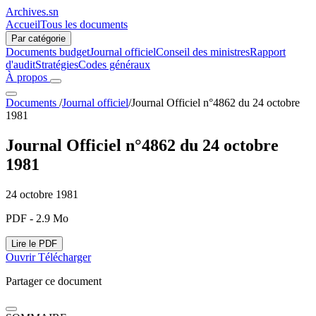
Archives.sn
Accueil
Tous les documents
Par catégorie
Documents budget
Journal officiel
Conseil des ministres
Rapport
d'audit
Stratégies
Codes généraux
À propos
Documents
/
Journal officiel
/
Journal Officiel n°4862 du 24 octobre
1981
Journal Officiel n°4862 du 24 octobre
1981
24 octobre 1981
PDF - 2.9 Mo
Lire le PDF
Ouvrir
Télécharger
Partager ce document