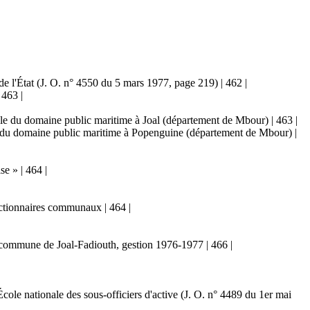
e l'État (J. O. n° 4550 du 5 mars 1977, page 219) | 462 |
 463 |
lle du domaine public maritime à Joal (département de Mbour) | 463 |
e du domaine public maritime à Popenguine (département de Mbour) |
e » | 464 |
nctionnaires communaux | 464 |
la commune de Joal-Fadiouth, gestion 1976-1977 | 466 |
le nationale des sous-officiers d'active (J. O. n° 4489 du 1er mai