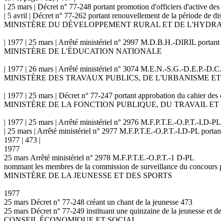
| 25 mars | Décret n° 77-248 portant promotion d'officiers d'active des
| 5 avril | Décret n° 77-262 portant renouvellement de la période de dis
MINISTÈRE DU DÉVELOPPEMENT RURAL ET DE L'HYDR
| 1977 | 25 mars | Arrêté ministériel n° 2997 M.D.B.H.-DIRIL portant 
MINISTÈRE DE L'ÉDUCATION NATIONALE
| 1977 | 26 mars | Arrêté ministériel n° 3074 M.E.N.-S.G.-D.E.P.-D.C.
MINISTÈRE DES TRAVAUX PUBLICS, DE L'URBANISME E
| 1977 | 25 mars | Décret n° 77-247 portant approbation du cahier des
MINISTÈRE DE LA FONCTION PUBLIQUE, DU TRAVAIL ET
| 1977 | 25 mars | Arrêté ministériel n° 2976 M.F.P.T.E.-O.P.T.-I.D-PL 
| 25 mars | Arrêté ministériel n° 2977 M.F.P.T.E.-O.P.T.-I.D-PL porta
1977 | 473 |
1977
25 mars Arrêté ministériel n° 2978 M.F.P.T.E.-O.P.T.-1 D-PL
nommant les membres de la commission de surveillance du concours pr
MINISTÈRE DE LA JEUNESSE ET DES SPORTS
1977
25 mars Décret n° 77-248 créant un chant de la jeunesse 473
25 mars Décret n° 77-249 instituant une quinzaine de la jeunesse et de
CONSEIL ÉCONOMIQUE ET SOCIAL