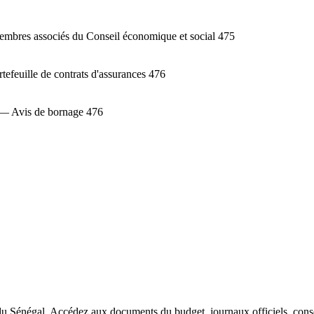
membres associés du Conseil économique et social 475
tefeuille de contrats d'assurances 476
). — Avis de bornage 476
du Sénégal. Accédez aux documents du budget, journaux officiels, conseil