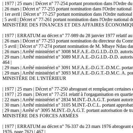
| 1977 | 25 mars | Décret n° 77-254 portant promotion dans l'Ordre du 
| 26 mars | Décret n° 77-255 portant nomination dans l'Ordre national d
| 1er avril | Décret n° 77-257 portant nomination dans l'Ordre national
| 5 avril | Décret n° 77-261 portant nomination dans l'Ordre national d
MINISTÈRE DES FINANCES ET DES AFFAIRES ÉCONOMIQ
| 1977 | ERRATUM au décret n° 77-989 du 28 janvier 1977 relatif au ré
| 26 mars | Décret n° 77-253 portant nomination du directeur du Comm
| 5 avril | Décret n° 77-274 portant nomination de M. Mbaye Ndau dans
| 26 mars | Arrêté ministériel n° 3008 M.F.A.E.-D.G.I.D.-D.D. autoris
| 29 mars | Arrêté ministériel n° 3089 M.F.A.E.-D.G.I.D.-D.D. autor
464 |
| 29 mars | Arrêté ministériel n° 3091 M.F.A.E.-D.G.T.-D.M.C. portan
| 29 mars | Arrêté ministériel n° 3093 M.F.A.E.-D.G.T.-D.M.C. A. por
MINISTÈRE DE L'INTÉRIEUR
| 1977 | 25 mars | Décret n° 77-250 abrogeant et remplaçant certaines
| 1977 | 25 mars | Décret n° 77-251 relatif à l'orgaganisation en quar
| 22 mars | Arrêté ministériel n° 2834 M.INT.-D.A.G.T. portant autoris
| 30 mars | Arrêté ministériel n° 3105 M.INT.-D.C.L. portant approbat
| 29 mars | Arrêté n° 3095 M.INT.-D.A.G.T. portant autorisation de tran
MINISTÈRE DES FORCES ARMÉES
| 1977 | ERRATUM au décret n° 76-337 du 23 mars 1976 abrogeant et re
1976, page 762) | 467 |