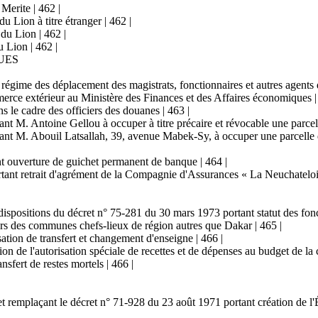
Merite | 462 |
u Lion à titre étranger | 462 |
 du Lion | 462 |
u Lion | 462 |
UES
gime des déplacement des magistrats, fonctionnaires et autres agents d
erce extérieur au Ministère des Finances et des Affaires économiques |
 le cadre des officiers des douanes | 463 |
ant M. Antoine Gellou à occuper à titre précaire et révocable une parce
isant M. Abouil Latsallah, 39, avenue Mabek-Sy, à occuper une parcell
t ouverture de guichet permanent de banque | 464 |
tant retrait d'agrément de la Compagnie d'Assurances « La Neuchatelois
 dispositions du décret n° 75-281 du 30 mars 1973 portant statut des fo
tiers des communes chefs-lieux de région autres que Dakar | 465 |
ation de transfert et changement d'enseigne | 466 |
ion de l'autorisation spéciale de recettes et de dépenses au budget de 
sfert de restes mortels | 466 |
mplaçant le décret n° 71-928 du 23 août 1971 portant création de l'Éco