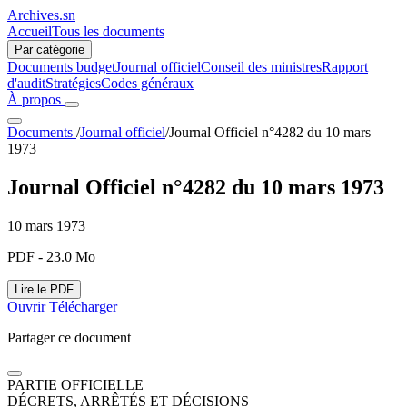
Archives.sn
Accueil
Tous les documents
Par catégorie
Documents budget
Journal officiel
Conseil des ministres
Rapport
d'audit
Stratégies
Codes généraux
À propos
Documents
/
Journal officiel
/
Journal Officiel n°4282 du 10 mars
1973
Journal Officiel n°4282 du 10 mars 1973
10 mars 1973
PDF - 23.0 Mo
Lire le PDF
Ouvrir
Télécharger
Partager ce document
PARTIE OFFICIELLE
DÉCRETS, ARRÊTÉS ET DÉCISIONS