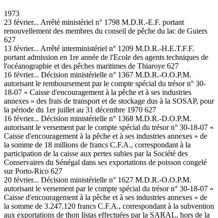
1973
23 février... Arrêté ministériel n° 1798 M.D.R.-E.F. portant
renouvellement des membres du conseil de pêche du lac de Guiers
627
13 février... Arrêté interministériel n° 1209 M.D.R.-H.E.T.F.F.
portant admission en 1re année de l'Ecole des agents techniques de
l'océanographie et des pêches maritimes de Thiaroye 627
16 février... Décision ministérielle n° 1367 M.D.R.-O.O.P.M.
autorisant le remboursement par le compte spécial du trésor n° 30-
18-07 « Caisse d'encouragement à la pêche et à ses industries
annexes » des frais de transport et de stockage dus à la SOSAP, pour
la période du 1er juillet au 31 décembre 1970 627
16 février... Décision ministérielle n° 1368 M.D.R.-D.O.P.M.
autorisant le versement par le compte spécial du trésor n° 30-18-07 «
Caisse d'encouragement à la pêche et à ses industries annexes » de
la somme de 18 millions de francs C.F.A., correspondant à la
participation de la caisse aux pertes subies par la Société des
Conservaires du Sénégal dans ses exportations de poisson congelé
sur Porto-Rico 627
20 février... Décision ministérielle n° 1627 M.D.R.-O.O.P.M.
autorisant le versement par le compte spécial du trésor n° 30-18-07 «
Caisse d'encouragement à la pêche et à ses industries annexes » de
la somme de 3.247.120 francs C.F.A., correspondant à la subvention
aux exportations de thon listas effectuées par la SARAL, hors de la