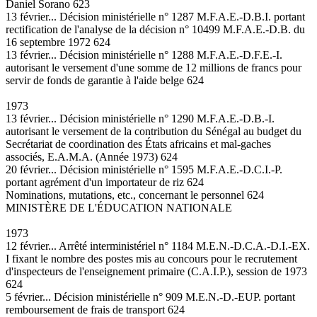
Daniel Sorano 623
13 février... Décision ministérielle n° 1287 M.F.A.E.-D.B.I. portant
rectification de l'analyse de la décision n° 10499 M.F.A.E.-D.B. du
16 septembre 1972 624
13 février... Décision ministérielle n° 1288 M.F.A.E.-D.F.E.-I.
autorisant le versement d'une somme de 12 millions de francs pour
servir de fonds de garantie à l'aide belge 624
1973
13 février... Décision ministérielle n° 1290 M.F.A.E.-D.B.-I.
autorisant le versement de la contribution du Sénégal au budget du
Secrétariat de coordination des États africains et mal-gaches
associés, E.A.M.A. (Année 1973) 624
20 février... Décision ministérielle n° 1595 M.F.A.E.-D.C.I.-P.
portant agrément d'un importateur de riz 624
Nominations, mutations, etc., concernant le personnel 624
MINISTÈRE DE L'ÉDUCATION NATIONALE
1973
12 février... Arrêté interministériel n° 1184 M.E.N.-D.C.A.-D.I.-EX.
I fixant le nombre des postes mis au concours pour le recrutement
d'inspecteurs de l'enseignement primaire (C.A.I.P.), session de 1973
624
5 février... Décision ministérielle n° 909 M.E.N.-D.-EUP. portant
remboursement de frais de transport 624