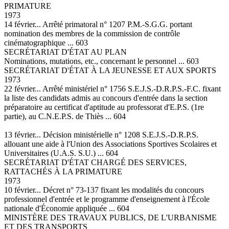
PRIMATURE
1973
14 février... Arrêté primatoral n° 1207 P.M.-S.G.G. portant
nomination des membres de la commission de contrôle
cinématographique ... 603
SECRÉTARIAT D'ÉTAT AU PLAN
Nominations, mutations, etc., concernant le personnel ... 603
SECRÉTARIAT D'ÉTAT À LA JEUNESSE ET AUX SPORTS
1973
22 février... Arrêté ministériel n° 1756 S.E.J.S.-D.R.P.S.-F.C. fixant
la liste des candidats admis au concours d'entrée dans la section
préparatoire au certificat d'aptitude au professorat d'E.P.S. (1re
partie), au C.N.E.P.S. de Thiès ... 604
13 février... Décision ministérielle n° 1208 S.E.J.S.-D.R.P.S.
allouant une aide à l'Union des Associations Sportives Scolaires et
Universitaires (U.A.S. S.U.) ... 604
SECRÉTARIAT D'ÉTAT CHARGÉ DES SERVICES,
RATTACHÉS À LA PRIMATURE
1973
10 février... Décret n° 73-137 fixant les modalités du concours
professionnel d'entrée et le programme d'enseignement à l'École
nationale d'Économie appliquée ... 604
MINISTÈRE DES TRAVAUX PUBLICS, DE L'URBANISME
ET DES TRANSPORTS