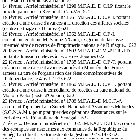
de l'État d'un terrain sis à Dakar. 621
14 février... Arrêté ministériel n° 1298 M.F.A.E.-D.C.I.P. fixant le
prix du pain dans la Région du Cap-Vert 621
19 février... Arrêté ministériel n° 1561 M.F.A.E.-D.C.P.-I. portant
création d'une caisse d'avances à la direction des affaires sociales
(centre de triage de Thiaroye) 621
19 février... Arrêté ministériel n° 1562 M.F.A.E.-D.C.P.-I.
constituant en début M. Sambe N'Gom, ex-gérant de la caisse
intermédiaire de recettes de l'imprimerie nationale de Rufisque... 622
20 février... Arrêté ministériel n° 1603 M.F.A.E.-C.M.-P.E.R.-I.D.
portant admission d'élèves à l'école des douanes 622
22 février... Arrêté ministériel n° 1735 M.F.A.E.-D.C.P.-T. portant
création d'une caisse d'avances auprès du Ministère des Forces
armées au titre de l'organisation des fêtes commémoratives de
l'Indépendance, le 4 avril 1973 622
23 février... Arrêté ministériel n° 1860 M.F.A.E.-D.C.P.-T. portant
création d'une caisse intermédiaire, de recettes au parc national du
Mokolo-Koba (poste d'Oubadji) 622
23 février... Arrêté ministériel n° 1788 M.F.A.E.-D.M.G.F.-A.
accordant l'agrément à la Société Nationale d'Assurances Mutuelles
(S.O.N.A.M.), pour pratiquer des opérations d'assurances sur le
territoire de la République du Sénégal... 622
7 février... Décision ministérielle n° 1023 M.F.A.E.-D.B.I. accordant
des acomptes sur ristournes aux communes de la République du
Sénégal au titre du 3e trimestre de la gestion 1973-1973 622