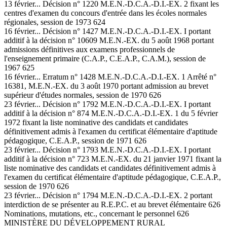
13 février... Décision n° 1220 M.E.N.-D.C.A.-D.I.-EX. 2 fixant les
centres d'examen du concours d'entrée dans les écoles normales
régionales, session de 1973 624
16 février... Décision n° 1427 M.E.N.-D.C.A.-D.I.-EX. I portant
additif à la décision n° 10609 M.E.N.-EX. du 5 août 1968 portant
admissions définitives aux examens professionnels de
l'enseignement primaire (C.A.P., C.E.A.P., C.A.M.), session de
1967 625
16 février... Erratum n° 1428 M.E.N.-D.C.A.-D.I.-EX. 1 Arrêté n°
16381, M.E.N.-EX. du 3 août 1970 portant admission au brevet
supérieur d'études normales, session de 1970 626
23 février... Décision n° 1792 M.E.N.-D.C.A.-D.I.-EX. I portant
additif à la décision n° 874 M.E.N.-D.C.A.-D.I.-EX. 1 du 5 février
1972 fixant la liste nominative des candidats et candidates
définitivement admis à l'examen du certificat élémentaire d'aptitude
pédagogique, C.E.A.P., session de 1971 626
23 février... Décision n° 1793 M.E.N.-D.C.A.-D.I.-EX. I portant
additif à la décision n° 723 M.E.N.-EX. du 21 janvier 1971 fixant la
liste nominative des candidats et candidates définitivement admis à
l'examen du certificat élémentaire d'aptitude pédagogique, C.E.A.P.,
session de 1970 626
23 février... Décision n° 1794 M.E.N.-D.C.A.-D.I.-EX. 2 portant
interdiction de se présenter au R.E.P.C. et au brevet élémentaire 626
Nominations, mutations, etc., concernant le personnel 626
MINISTÈRE DU DÉVELOPPEMENT RURAL