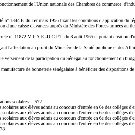
e fonctionnement de l'Union nationale des Chambres de commerce, d'industr
té n° 1844 F. du 1er mars 1956 fixant les conditions d'application du r
tion d'une caisse d'avances auprès du Ministère des Forces armées au ti
rêté n° 11872 M.P.A.E.-D.C.P.T. du 8 août 1965 et portant création d'une
l'affectation au profit du Ministère de la Santé publique et des Affaire
 le versement de la participation du Sénégal au fonctionnement du budg
 manufacture de bonneterie sénégalaise à bénéficier des dispositions de 
tions scolaires ... 572
ons scolaires aux élèves admis au concours d'entrée en 6e des collèges d
ons scolaires aux élèves admis au concours d'entrée en 6e des collèges d
ons scolaires aux élèves admis au concours d'entrée en 6e des collèges d
ons scolaires aux élèves admis au concours d'entrée en 6e des collèges d
578