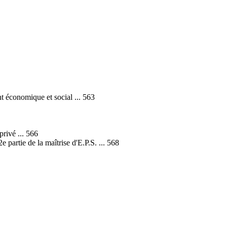
t économique et social ... 563
privé ... 566
 partie de la maîtrise d'E.P.S. ... 568