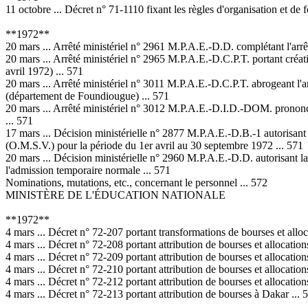
11 octobre ... Décret n° 71-1110 fixant les règles d'organisation et d
**1972**
20 mars ... Arrêté ministériel n° 2961 M.P.A.E.-D.D. complétant l'arrê
20 mars ... Arrêté ministériel n° 2965 M.P.A.E.-D.C.P.T. portant créa
avril 1972) ... 571
20 mars ... Arrêté ministériel n° 3011 M.P.A.E.-D.C.P.T. abrogeant l'ar
(département de Foundiougue) ... 571
20 mars ... Arrêté ministériel n° 3012 M.P.A.E.-D.I.D.-DOM. prononçant 
... 571
17 mars ... Décision ministérielle n° 2877 M.P.A.E.-D.B.-1 autorisant
(O.M.S.V.) pour la période du 1er avril au 30 septembre 1972 ... 571
20 mars ... Décision ministérielle n° 2960 M.P.A.E.-D.D. autorisant la
l'admission temporaire normale ... 571
Nominations, mutations, etc., concernant le personnel ... 572
MINISTÈRE DE L'ÉDUCATION NATIONALE
**1972**
4 mars ... Décret n° 72-207 portant transformations de bourses et alloca
4 mars ... Décret n° 72-208 portant attribution de bourses et allocati
4 mars ... Décret n° 72-209 portant attribution de bourses et allocati
4 mars ... Décret n° 72-210 portant attribution de bourses et allocati
4 mars ... Décret n° 72-212 portant attribution de bourses et allocati
4 mars ... Décret n° 72-213 portant attribution de bourses à Dakar ... 