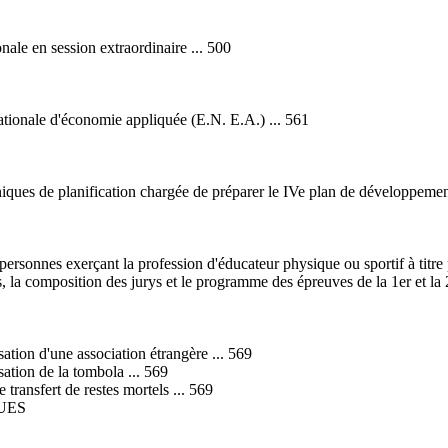
ale en session extraordinaire ... 500
ationale d'économie appliquée (E.N. E.A.) ... 561
hniques de planification chargée de préparer le IVe plan de développemen
 personnes exerçant la profession d'éducateur physique ou sportif à titre 
s, la composition des jurys et le programme des épreuves de la 1er et la 2e
ation d'une association étrangère ... 569
ation de la tombola ... 569
transfert de restes mortels ... 569
UES