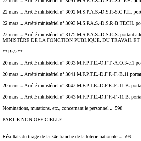
22 mars ... Arrêté ministériel n° 3091 M.S.P.A.S.-D.S.P.-S.C.P.H. port
22 mars ... Arrêté ministériel n° 3092 M.S.P.A.S.-D.S.P.-S.C.P.H. port
22 mars ... Arrêté ministériel n° 3093 M.S.P.A.S.-D.S.P.-B.TECH. porta
22 mars ... Arrêté ministériel n° 3175 M.S.P.A.S.-D.S.P.-S. portant a
MINISTÈRE DE LA FONCTION PUBLIQUE, DU TRAVAIL ET
**1972**
20 mars ... Arrêté ministériel n° 3033 M.F.P.T.E.-O.F.T.-A.O.3-c.1 po
20 mars ... Arrêté ministériel n° 3041 M.F.P.T.E.-D.F.F.-F.-B.11 porta
20 mars ... Arrêté ministériel n° 3042 M.F.P.T.E.-D.F.F.-F.-11 B. por
20 mars ... Arrêté ministériel n° 3043 M.F.P.T.E.-D.F.F.-F.-11 B. port
Nominations, mutations, etc., concernant le personnel ... 598
PARTIE NON OFFICIELLE
Résultats du tirage de la 74e tranche de la loterie nationale ... 599