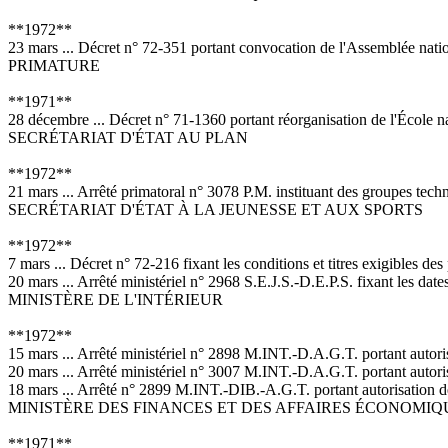
**1972**
23 mars ... Décret n° 72-351 portant convocation de l'Assemblée nation
PRIMATURE
**1971**
28 décembre ... Décret n° 71-1360 portant réorganisation de l'École n
SECRÉTARIAT D'ÉTAT AU PLAN
**1972**
21 mars ... Arrêté primatoral n° 3078 P.M. instituant des groupes tec
SECRÉTARIAT D'ÉTAT À LA JEUNESSE ET AUX SPORTS
**1972**
7 mars ... Décret n° 72-216 fixant les conditions et titres exigibles des
20 mars ... Arrêté ministériel n° 2968 S.E.J.S.-D.E.P.S. fixant les date
MINISTÈRE DE L'INTÉRIEUR
**1972**
15 mars ... Arrêté ministériel n° 2898 M.INT.-D.A.G.T. portant autoris
20 mars ... Arrêté ministériel n° 3007 M.INT.-D.A.G.T. portant autoris
18 mars ... Arrêté n° 2899 M.INT.-DIB.-A.G.T. portant autorisation de 
MINISTÈRE DES FINANCES ET DES AFFAIRES ÉCONOMIQ
**1971**