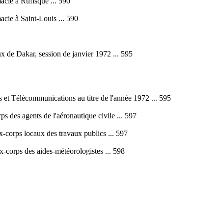
acie à Rufisque ... 590
acie à Saint-Louis ... 590
x de Dakar, session de janvier 1972 ... 595
s et Télécommunications au titre de l'année 1972 ... 595
s des agents de l'aéronautique civile ... 597
x-corps locaux des travaux publics ... 597
x-corps des aides-météorologistes ... 598