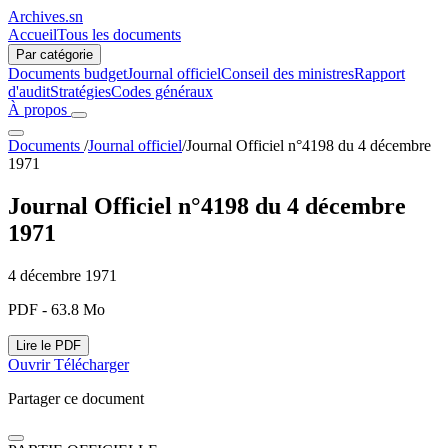
Archives.sn
Accueil
Tous les documents
Par catégorie
Documents budget
Journal officiel
Conseil des ministres
Rapport
d'audit
Stratégies
Codes généraux
À propos
Documents
/
Journal officiel
/
Journal Officiel n°4198 du 4 décembre
1971
Journal Officiel n°4198 du 4 décembre
1971
4 décembre 1971
PDF - 63.8 Mo
Lire le PDF
Ouvrir
Télécharger
Partager ce document