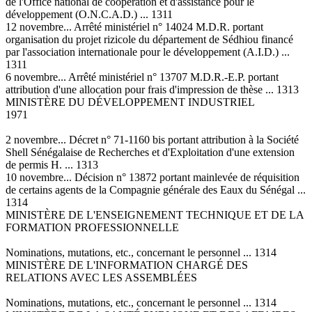
de l'Office national de coopération et d'assistance pour le
développement (O.N.C.A.D.) ... 1311
12 novembre... Arrêté ministériel n° 14024 M.D.R. portant
organisation du projet rizicole du département de Sédhiou financé
par l'association internationale pour le développement (A.I.D.) ...
1311
6 novembre... Arrêté ministériel n° 13707 M.D.R.-E.P. portant
attribution d'une allocation pour frais d'impression de thèse ... 1313
MINISTÈRE DU DÉVELOPPEMENT INDUSTRIEL
1971
2 novembre... Décret n° 71-1160 bis portant attribution à la Société
Shell Sénégalaise de Recherches et d'Exploitation d'une extension
de permis H. ... 1313
10 novembre... Décision n° 13872 portant mainlevée de réquisition
de certains agents de la Compagnie générale des Eaux du Sénégal ...
1314
MINISTÈRE DE L'ENSEIGNEMENT TECHNIQUE ET DE LA
FORMATION PROFESSIONNELLE
Nominations, mutations, etc., concernant le personnel ... 1314
MINISTÈRE DE L'INFORMATION CHARGÉ DES
RELATIONS AVEC LES ASSEMBLÉES
Nominations, mutations, etc., concernant le personnel ... 1314