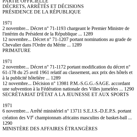
PARTIE OFFICIELLE
DÉCRETS, ARRÊTÉS ET DÉCISIONS
PRÉSIDENCE DE LA RÉPUBLIQUE
1971
2 novembre... Décret n° 71-1193 chargeant le Premier Ministre de
l'intérim du Président de la République ... 1289
12 novembre... Décret n° 71-1207 portant nominations au grade de
Chevalier dans l'Ordre du Mérite ... 1289
PRIMATURE
1971
2 novembre... Décret n° 71-1172 portant modification du décret n°
61-178 du 25 avril 1961 relatif au classement, aux prix des hôtels et
à la publicité hôtelière ... 1289
12 novembre... Décision n° 13981 P.M.-S.G.G.-SAGE. accordant
une subvention à la Fédération nationale des Villes jumelées ... 1290
SECRÉTARIAT D'ÉTAT A LA JEUNESSE ET AUX SPORTS
1971
6 novembre... Arrêté ministériel n° 13711 S.E.J.S.-D.E.P.S. portant
e
création des VI
championnats africains masculins de basket-ball ...
1290
MINISTÈRE DES AFFAIRES ÉTRANGÈRES