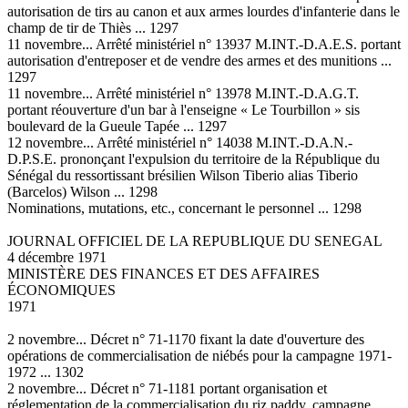
autorisation de tirs au canon et aux armes lourdes d'infanterie dans le
champ de tir de Thiès ... 1297
11 novembre... Arrêté ministériel n° 13937 M.INT.-D.A.E.S. portant
autorisation d'entreposer et de vendre des armes et des munitions ...
1297
11 novembre... Arrêté ministériel n° 13978 M.INT.-D.A.G.T.
portant réouverture d'un bar à l'enseigne « Le Tourbillon » sis
boulevard de la Gueule Tapée ... 1297
12 novembre... Arrêté ministériel n° 14038 M.INT.-D.A.N.-
D.P.S.E. prononçant l'expulsion du territoire de la République du
Sénégal du ressortissant brésilien Wilson Tiberio alias Tiberio
(Barcelos) Wilson ... 1298
Nominations, mutations, etc., concernant le personnel ... 1298
JOURNAL OFFICIEL DE LA REPUBLIQUE DU SENEGAL
4 décembre 1971
MINISTÈRE DES FINANCES ET DES AFFAIRES
ÉCONOMIQUES
1971
2 novembre... Décret n° 71-1170 fixant la date d'ouverture des
opérations de commercialisation de niébés pour la campagne 1971-
1972 ... 1302
2 novembre... Décret n° 71-1181 portant organisation et
réglementation de la commercialisation du riz paddy, campagne