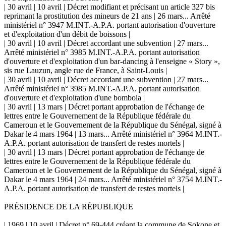
| 30 avril | 10 avril | Décret modifiant et précisant un article 327 bis
reprimant la prostitution des mineurs de 21 ans | 26 mars... Arrêté
ministériel n° 3947 M.INT.-A.P.A. portant autorisation d'ouverture
et d'exploitation d'un débit de boissons |
| 30 avril | 10 avril | Décret accordant une subvention | 27 mars...
Arrêté ministériel n° 3985 M.INT.-A.P.A. portant autorisation
d'ouverture et d'exploitation d'un bar-dancing à l'enseigne « Story »,
sis rue Lauzun, angle rue de France, à Saint-Louis |
| 30 avril | 10 avril | Décret accordant une subvention | 27 mars...
Arrêté ministériel n° 3985 M.INT.-A.P.A. portant autorisation
d'ouverture et d'exploitation d'une bombola |
| 30 avril | 13 mars | Décret portant approbation de l'échange de
lettres entre le Gouvernement de la République fédérale du
Cameroun et le Gouvernement de la République du Sénégal, signé à
Dakar le 4 mars 1964 | 13 mars... Arrêté ministériel n° 3964 M.INT.-
A.P.A. portant autorisation de transfert de restes mortels |
| 30 avril | 13 mars | Décret portant approbation de l'échange de
lettres entre le Gouvernement de la République fédérale du
Cameroun et le Gouvernement de la République du Sénégal, signé à
Dakar le 4 mars 1964 | 24 mars... Arrêté ministériel n° 3754 M.INT.-
A.P.A. portant autorisation de transfert de restes mortels |
PRÉSIDENCE DE LA RÉPUBLIQUE
| 1969 | 10 avril | Décret n° 69-444 créant la commune de Sokone et