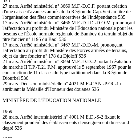
535
27 mars. Arrêté ministériel n° 3669 M.F.-D.C.F. portant création
d'une caisse d'avances auprès de la Région du Cap-Vert au titre de
l'organisation des fêtes commémoratives de l'Indépendance 535
17 mars. Arrêté ministériel n° 3466 M.F.-D.I.D.-D.O.M. prononçant
l'affectation au profit du Ministère de l'Éducation nationale pour les
besoins de l'École normale régionale de Bambey du terrain objet du
titre foncier n° 1195 du Baol 536
17 mars. Arrêté ministériel n° 3467 M.F.-D.D.-M. prononçant
l'affectation au profit du Ministère des Forces armées de terrains,
objet du titre foncier n° 178 du Djoloff 536
21 mars. Arrêté ministériel n° 3694 M.F.-D.D.-2 portant résiliation
du marché II T.P.-T.21 F.M. approuvé le 5 septembre 1967 pour la
construction de 11 classes du type traditionnel dans la Région de
Diourbel 536
29 mars. Décision ministérielle n° 4021 M.F.-CAN.-PER.-1 n.
attribuant la Médaille d'Honneur des douanes 536
MINISTÈRE DE L'ÉDUCATION NATIONALE
1969
28 mars. Arrêté interministériel n° 4001 M.E.D.-S-2 fixant le
classement pondéré des établissements d'enseignement du second
degré 536