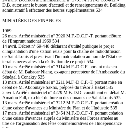
D.B. autorisant le bureau d'accueil et de renseignements du Building
administratif à effectuer des heures supplémentaires 534
MINISTÈRE DES FINANCES
1969
26 mars. Arrêté ministériel n° 3920 M.F.-D.C.F.-T. portant clôture
de l'Emprunt national 1969 534
14 avril. Décret n° 69-448 déclarant d'utilité publique le projet
d'implantation d'une station-relais pour la chaîne de radiodiffusion
de Saint-Louis et prescrivant l'immatriculation au nom de l'État des
terrains nécessaires à la réalisation de ce projet 534
10 mars. Arrêté ministériel n° 3114 M.F.-D.C.F. portant mise en
débat de M. Babacar Niang, ex-agent percepteur de l'Ambassade du
Sénégal à Conakry 535
13 mars. Arrêté ministériel n° 3211 M.F.-D.C.F.-T. portant mise en
débat de M. Abdoulaye Sakho, préposé du trésor à Bakel 535
2 avril. Arrêté ministériel n° 4279 M.F.-D.D. constituant en débat M.
Amadou Fall, ex-chief du bureau des douanes de Saint-Louis 535
13 mars. Arrêté ministériel n° 3212 M.F.-D.C.F.-T. portant création
d'une caisse d'avances au Ministère du Plan et de l'Industrie 535
17 mars. Arrêté ministériel n° 3454 M.F.-D.C.F.-T. portant création
d'une caisse d'avances auprès du Ministère des Forces armées au
titre de l'organisation des fêtes commémoratives de l'Indépendance