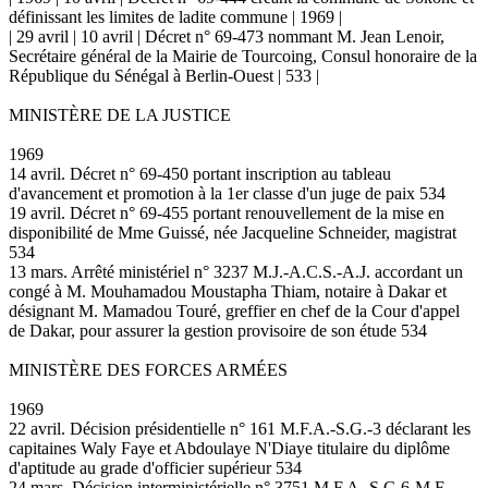
définissant les limites de ladite commune | 1969 |
| 29 avril | 10 avril | Décret n° 69-473 nommant M. Jean Lenoir,
Secrétaire général de la Mairie de Tourcoing, Consul honoraire de la
République du Sénégal à Berlin-Ouest | 533 |
MINISTÈRE DE LA JUSTICE
1969
14 avril. Décret n° 69-450 portant inscription au tableau
d'avancement et promotion à la 1er classe d'un juge de paix 534
19 avril. Décret n° 69-455 portant renouvellement de la mise en
disponibilité de Mme Guissé, née Jacqueline Schneider, magistrat
534
13 mars. Arrêté ministériel n° 3237 M.J.-A.C.S.-A.J. accordant un
congé à M. Mouhamadou Moustapha Thiam, notaire à Dakar et
désignant M. Mamadou Touré, greffier en chef de la Cour d'appel
de Dakar, pour assurer la gestion provisoire de son étude 534
MINISTÈRE DES FORCES ARMÉES
1969
22 avril. Décision présidentielle n° 161 M.F.A.-S.G.-3 déclarant les
capitaines Waly Faye et Abdoulaye N'Diaye titulaire du diplôme
d'aptitude au grade d'officier supérieur 534
24 mars. Décision interministérielle n° 3751 M.F.A.-S.G.6-M.F.-