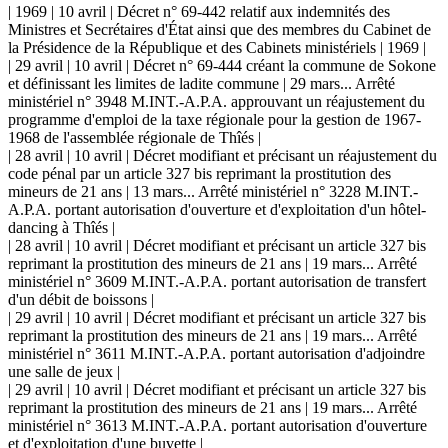
| 1969 | 10 avril | Décret n° 69-442 relatif aux indemnités des
Ministres et Secrétaires d'État ainsi que des membres du Cabinet de
la Présidence de la République et des Cabinets ministériels | 1969 |
| 29 avril | 10 avril | Décret n° 69-444 créant la commune de Sokone
et définissant les limites de ladite commune | 29 mars... Arrêté
ministériel n° 3948 M.INT.-A.P.A. approuvant un réajustement du
programme d'emploi de la taxe régionale pour la gestion de 1967-
1968 de l'assemblée régionale de Thîés |
| 28 avril | 10 avril | Décret modifiant et précisant un réajustement du
code pénal par un article 327 bis reprimant la prostitution des
mineurs de 21 ans | 13 mars... Arrêté ministériel n° 3228 M.INT.-
A.P.A. portant autorisation d'ouverture et d'exploitation d'un hôtel-
dancing à Thîés |
| 28 avril | 10 avril | Décret modifiant et précisant un article 327 bis
reprimant la prostitution des mineurs de 21 ans | 19 mars... Arrêté
ministériel n° 3609 M.INT.-A.P.A. portant autorisation de transfert
d'un débit de boissons |
| 29 avril | 10 avril | Décret modifiant et précisant un article 327 bis
reprimant la prostitution des mineurs de 21 ans | 19 mars... Arrêté
ministériel n° 3611 M.INT.-A.P.A. portant autorisation d'adjoindre
une salle de jeux |
| 29 avril | 10 avril | Décret modifiant et précisant un article 327 bis
reprimant la prostitution des mineurs de 21 ans | 19 mars... Arrêté
ministériel n° 3613 M.INT.-A.P.A. portant autorisation d'ouverture
et d'exploitation d'une buvette |