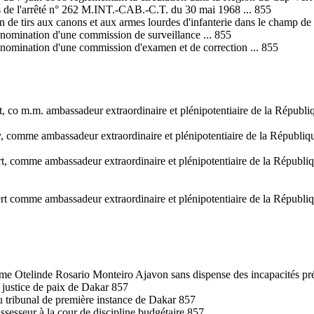
ons de l'arrêté n° 262 M.INT.-CAB.-C.T. du 30 mai 1968 ... 855
n de tirs aux canons et aux armes lourdes d'infanterie dans le champ de t
 nomination d'une commission de surveillance ... 855
 nomination d'une commission d'examen et de correction ... 855
rt, co m.m. ambassadeur extraordinaire et plénipotentiaire de la Répu
y, comme ambassadeur extraordinaire et plénipotentiaire de la Républiq
ert, comme ambassadeur extraordinaire et plénipotentiaire de la Répub
bert comme ambassadeur extraordinaire et plénipotentiaire de la Répub
 Mme Otelinde Rosario Monteiro Ajavon sans dispense des incapacités pré
a justice de paix de Dakar 857
au tribunal de première instance de Dakar 857
esseur à la cour de discipline budgétaire 857