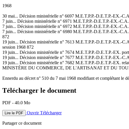
1968
30 mai... Décision ministérielle n° 6697 M.E.T.P.P.-D.E.T.P.-EX.-C.A.
7 juin... Décision ministérielle n° 6971 M.E.T.P.P.-D.E.T.P.-EX.-C.A. 
7 juin... Décision ministérielle n° 6972 M.E.T.P.P.-D.E.T.P.-EX.-C.A
7 juin... Décision ministérielle n° 6980 M.E.T.P.P.-D.E.T.P.-EX.-C.A. 
872
19 juin... Décision ministérielle n° 7613 M.E.T.P.P.-D.E.T.P.-EX.-C.A.
session 1968 872
19 juin... Décision ministérielle n° 7674 M.E.T.P.P.-D.E.T.P.-EX. port
19 juin... Décision ministérielle n° 7677 M.E.T.P.P.-D.E.T.P.-EX.-C.A
19 juin... Décision ministérielle n° 7682 M.E.T.P.P.-D.E.T.P.-EX. rela
MINISTÈRE DU COMMERCE, DE L'ARTISANAT ET DU TO
Ennerdu au décret n° 510 du 7 mai 1968 modifiant et complétant le déc
Télécharger le document
PDF - 40.0 Mo
Ouvrir
Télécharger
Lire le PDF
Partager ce document