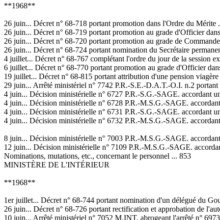
**1968**
26 juin... Décret n° 68-718 portant promotion dans l'Ordre du Mérite .
26 juin... Décret n° 68-719 portant promotion au grade d'Officier dans l
26 juin... Décret n° 68-720 portant promotion au grade de Commandeur 
26 juin... Décret n° 68-724 portant nomination du Secrétaire permanent
4 juillet... Décret n° 68-767 complétant l'ordre du jour de la session e
6 juillet... Décret n° 68-770 portant promotion au grade d'Officier dans 
19 juillet... Décret n° 68-815 portant attribution d'une pension viag
29 juin... Arrêté ministériel n° 7742 P.R.-S.E.-D.A.T.-O.I. n.2 portant
4 juin... Décision ministérielle n° 6727 P.R.-S.G.-SAGE. accordant u
4 juin... Décision ministérielle n° 6728 P.R.-M.S.G.-SAGE. accordant
4 juin... Décision ministérielle n° 6731 P.R.-S.G.-SAGE. accordant une
4 juin... Décision ministérielle n° 6732 P.R.-M.S.G.-SAGE. accordant
8 juin... Décision ministérielle n° 7003 P.R.-M.S.G.-SAGE. accordant
12 juin... Décision ministérielle n° 7109 P.R.-M.S.G.-SAGE. accordan
Nominations, mutations, etc., concernant le personnel ... 853
MINISTÈRE DE L'INTÉRIEUR
**1968**
1er juillet... Décret n° 68-744 portant nomination d'un délégué du G
26 juin... Décret n° 68-726 portant rectification et approbation de l'
10 juin... Arrêté ministériel n° 7052 M.INT. abrogeant l'arrêté n° 697