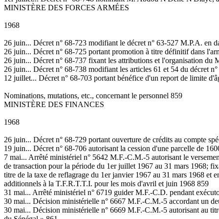
MINISTÈRE DES FORCES ARMÉES
1968
26 juin... Décret n° 68-723 modifiant le décret n° 63-527 M.P.A. en dat
26 juin... Décret n° 68-725 portant promotion à titre définitif dans l'
26 juin... Décret n° 68-737 fixant les attributions et l'organisation d
26 juin... Décret n° 68-738 modifiant les articles 61 et 54 du décret
12 juillet... Décret n° 68-703 portant bénéfice d'un report de limite d'
Nominations, mutations, etc., concernant le personnel 859
MINISTÈRE DES FINANCES
1968
26 juin... Décret n° 68-729 portant ouverture de crédits au compte spé
19 juin... Décret n° 68-706 autorisant la cession d'une parcelle de 1
7 mai... Arrêté ministériel n° 5642 M.F.-C.M.-5 autorisant le versemen
de transaction pour la période du 1er juillet 1967 au 31 mars 1968; fix
titre de la taxe de reflagrage du 1er janvier 1967 au 31 mars 1968 et 
additionnels à la T.F.R.T.T.I. pour les mois d'avril et juin 1968 859
31 mai... Arrêté ministériel n° 6719 guider M.F.-C.D. pendant exécutoi
30 mai... Décision ministérielle n° 6667 M.F.-C.M.-5 accordant un d
30 mai... Décision ministérielle n° 6669 M.F.-C.M.-5 autorisant au tit
du Sénégal » 861