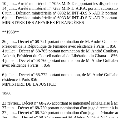
10 juin... Arrêté ministériel n° 7053 M.INT. rapportant les dispositi
14 juin... Arrêté ministériel n° 7283 M.INT.-A.P.A. portant autorisatio
6 juin... Décision ministérielle n° 6932 M.INT.-D.S.N.-AD.P. portant
6 juin... Décision ministérielle n° 6933 M.INT.-D.S.N.-AD.P. portant
MINISTÈRE DES AFFAIRES ÉTRANGÈRES
**1968**
26 juin... Décret n° 68-721 portant nomination de M. André Guillabe
Président de la République de Finlande avec résidence à Paris ... 856
4 juillet... Décret n° 68-765 portant nomination de M. André Coulbar
Ankrab, Président du Conseil national de Libération du Ghana ... 856
4 juillet... Décret n° 68-766 portant nomination de M. André Guillab
avec résidence à Paris ... 856
6 juillet... Décret n° 68-772 portant nomination, de M. André Guilla
résidence à Paris 856
MINISTÈRE DE LA JUSTICE
1968
23 février... Décret n° 68-295 accordant le nationalité sénégalaise à
27 juin... Décret n° 68-739 portant nomination d'un juge directeur à l
27 juin... Décret n° 68-740 portant nomination d'un juge intérimaire 
1er juillet... Décret n° 68-748 nommant M. Abdou N'Déné N'Diaye, ass