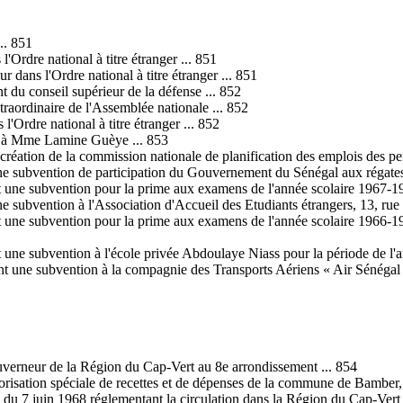
.. 851
'Ordre national à titre étranger ... 851
dans l'Ordre national à titre étranger ... 851
 du conseil supérieur de la défense ... 852
xtraordinaire de l'Assemblée nationale ... 852
l'Ordre national à titre étranger ... 852
ère à Mme Lamine Guèye ... 853
 création de la commission nationale de planification des emplois des per
ne subvention de participation du Gouvernement du Sénégal aux régates
 une subvention pour la prime aux examens de l'année scolaire 1967-196
 subvention à l'Association d'Accueil des Etudiants étrangers, 13, rue 
 une subvention pour la prime aux examens de l'année scolaire 1966-19
 une subvention à l'école privée Abdoulaye Niass pour la période de l'a
t une subvention à la compagnie des Transports Aériens « Air Sénégal 
ouverneur de la Région du Cap-Vert au 8e arrondissement ... 854
autorisation spéciale de recettes et de dépenses de la commune de Bamber
3 du 7 juin 1968 réglementant la circulation dans la Région du Cap-Vert 