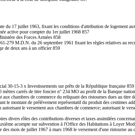
e du 17 juillet 1963, fixant les conditions d'attribution de logement aux
armée active pour compter du 1er juillet 1968 857
u Ministère des Forces Armées 858
 n° 61-279 M.D.N. du 26 septembre 1961 fixant les règles relatives au r
âge de deux ans à un officier 859
cial 30-15-3 x Investissements sur prêts de la République française 859
600 mètres carrés de titre foncier n° 234 MO au profit de la Banque na
t aux chambres de commerce du reliquant des ristournes dues au titre des 
ant le montant de prélèvement représentatif du produit des centimes addit
en autorisant le versement aux chambres de commerce; autorisant le vers
res divers rôles des contributions diverses et taxes assimilées concern
euxième acompte sur subvention à l'Office des Habitations à Loyer Mo
re des mois de juillet 1967 à mars 1968 le versement d'une ristourne au c