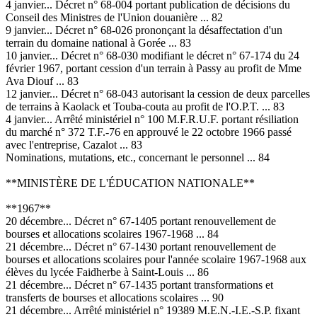
4 janvier... Décret n° 68-004 portant publication de décisions du
Conseil des Ministres de l'Union douanière ... 82
9 janvier... Décret n° 68-026 prononçant la désaffectation d'un
terrain du domaine national à Gorée ... 83
10 janvier... Décret n° 68-030 modifiant le décret n° 67-174 du 24
février 1967, portant cession d'un terrain à Passy au profit de Mme
Ava Diouf ... 83
12 janvier... Décret n° 68-043 autorisant la cession de deux parcelles
de terrains à Kaolack et Touba-couta au profit de l'O.P.T. ... 83
4 janvier... Arrêté ministériel n° 100 M.F.R.U.F. portant résiliation
du marché n° 372 T.F.-76 en approuvé le 22 octobre 1966 passé
avec l'entreprise, Cazalot ... 83
Nominations, mutations, etc., concernant le personnel ... 84
**MINISTÈRE DE L'ÉDUCATION NATIONALE**
**1967**
20 décembre... Décret n° 67-1405 portant renouvellement de
bourses et allocations scolaires 1967-1968 ... 84
21 décembre... Décret n° 67-1430 portant renouvellement de
bourses et allocations scolaires pour l'année scolaire 1967-1968 aux
élèves du lycée Faidherbe à Saint-Louis ... 86
21 décembre... Décret n° 67-1435 portant transformations et
transferts de bourses et allocations scolaires ... 90
21 décembre... Arrêté ministériel n° 19389 M.E.N.-I.E.-S.P. fixant