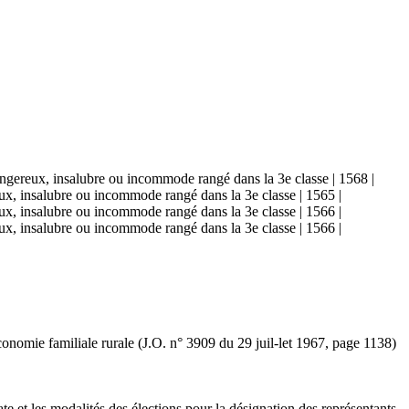
dangereux, insalubre ou incommode rangé dans la 3e classe | 1568 |
reux, insalubre ou incommode rangé dans la 3e classe | 1565 |
reux, insalubre ou incommode rangé dans la 3e classe | 1566 |
reux, insalubre ou incommode rangé dans la 3e classe | 1566 |
'économie familiale rurale (J.O. n° 3909 du 29 juil-let 1967, page 1138)
e et les modalités des élections pour la désignation des représentants