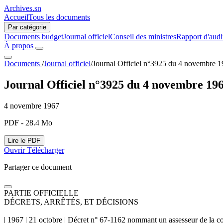
Archives.sn
Accueil
Tous les documents
Par catégorie
Documents budget
Journal officiel
Conseil des ministres
Rapport d'audi
À propos
Documents
/
Journal officiel
/
Journal Officiel n°3925 du 4 novembre 
Journal Officiel n°3925 du 4 novembre 19
4 novembre 1967
PDF - 28.4 Mo
Lire le PDF
Ouvrir
Télécharger
Partager ce document
PARTIE OFFICIELLE
DÉCRETS, ARRÊTÉS, ET DÉCISIONS
| 1967 | 21 octobre | Décret n° 67-1162 nommant un assesseur de la cou