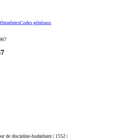
t
Stratégies
Codes généraux
1967
67
r de discipline-budgétaire | 1552 |