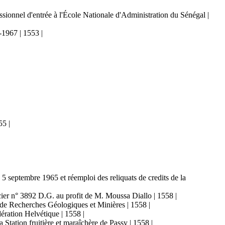
ssionnel d'entrée à l'École Nationale d'Administration du Sénégal |
-1967 | 1553 |
55 |
 5 septembre 1965 et réemploi des reliquats de credits de la
oncier n° 3892 D.G. au profit de M. Moussa Diallo | 1558 |
u de Recherches Géologiques et Minières | 1558 |
dération Helvétique | 1558 |
 Station fruitière et maraîchère de Passy | 1558 |