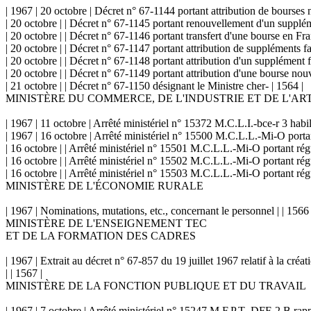
| 1967 | 20 octobre | Décret n° 67-1144 portant attribution de bourses 
| 20 octobre | | Décret n° 67-1145 portant renouvellement d'un supplém
| 20 octobre | | Décret n° 67-1146 portant transfert d'une bourse en Fra
| 20 octobre | | Décret n° 67-1147 portant attribution de suppléments f
| 20 octobre | | Décret n° 67-1148 portant attribution d'un supplément f
| 20 octobre | | Décret n° 67-1149 portant attribution d'une bourse nouve
| 21 octobre | | Décret n° 67-1150 désignant le Ministre cher- | 1564 |
MINISTÈRE DU COMMERCE, DE L'INDUSTRIE ET DE L'AR
| 1967 | 11 octobre | Arrêté ministériel n° 15372 M.C.L.I.-bce-r 3 habi
| 1967 | 16 octobre | Arrêté ministériel n° 15500 M.C.L.L.-Mi-O portan
| 16 octobre | | Arrêté ministériel n° 15501 M.C.L.L.-Mi-O portant rég
| 16 octobre | | Arrêté ministériel n° 15502 M.C.L.L.-Mi-O portant rég
| 16 octobre | | Arrêté ministériel n° 15503 M.C.L.L.-Mi-O portant rég
MINISTÈRE DE L'ÉCONOMIE RURALE
| 1967 | Nominations, mutations, etc., concernant le personnel | | 1566 
MINISTÈRE DE L'ENSEIGNEMENT TEC
ET DE LA FORMATION DES CADRES
| 1967 | Extrait au décret n° 67-857 du 19 juillet 1967 relatif à la cré
| | 1567 |
MINISTÈRE DE LA FONCTION PUBLIQUE ET DU TRAVAIL
| 1967 | 7 octobre | Arrêté ministériel n° 15247 M.F.P.T.-DFF-2 B rapp