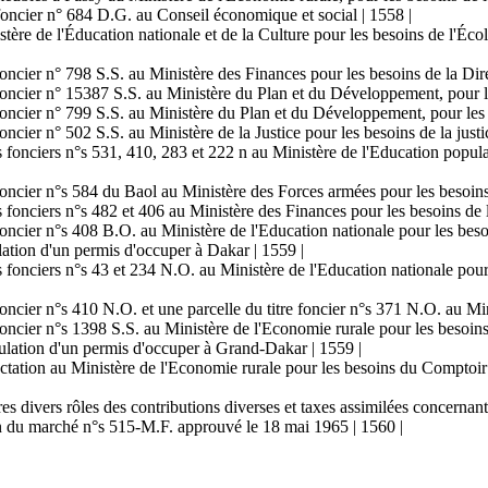
e foncier n° 684 D.G. au Conseil économique et social | 1558 |
istère de l'Éducation nationale et de la Culture pour les besoins de l'É
e foncier n° 798 S.S. au Ministère des Finances pour les besoins de la Di
re foncier n° 15387 S.S. au Ministère du Plan et du Développement, pour 
re foncier n° 799 S.S. au Ministère du Plan et du Développement, pour le
foncier n° 502 S.S. au Ministère de la Justice pour les besoins de la justi
res fonciers n°s 531, 410, 283 et 222 n au Ministère de l'Education popul
e foncier n°s 584 du Baol au Ministère des Forces armées pour les besoin
es fonciers n°s 482 et 406 au Ministère des Finances pour les besoins de 
re foncier n°s 408 B.O. au Ministère de l'Education nationale pour les b
lation d'un permis d'occuper à Dakar | 1559 |
es fonciers n°s 43 et 234 N.O. au Ministère de l'Education nationale pour
 foncier n°s 410 N.O. et une parcelle du titre foncier n°s 371 N.O. au Mi
 foncier n°s 1398 S.S. au Ministère de l'Economie rurale pour les besoins
nulation d'un permis d'occuper à Grand-Dakar | 1559 |
ectation au Ministère de l'Economie rurale pour les besoins du Comptoir d
es divers rôles des contributions diverses et taxes assimilées concernant
ion du marché n°s 515-M.F. approuvé le 18 mai 1965 | 1560 |