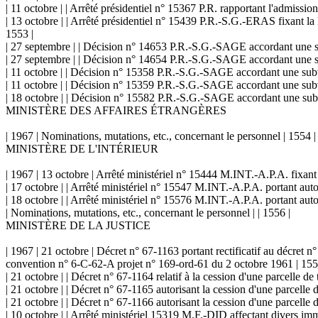
| 11 octobre | | Arrêté présidentiel n° 15367 P.R. rapportant l'admission
| 13 octobre | | Arrêté présidentiel n° 15439 P.R.-S.G.-ERAS fixant la
1553 |
| 27 septembre | | Décision n° 14653 P.R.-S.G.-SAGE accordant une su
| 27 septembre | | Décision n° 14654 P.R.-S.G.-SAGE accordant une su
| 11 octobre | | Décision n° 15358 P.R.-S.G.-SAGE accordant une subv
| 11 octobre | | Décision n° 15359 P.R.-S.G.-SAGE accordant une su
| 18 octobre | | Décision n° 15582 P.R.-S.G.-SAGE accordant une subv
MINISTÈRE DES AFFAIRES ÉTRANGÈRES
| 1967 | Nominations, mutations, etc., concernant le personnel | 1554 |
MINISTÈRE DE L'INTÉRIEUR
| 1967 | 13 octobre | Arrêté ministériel n° 15444 M.INT.-A.P.A. fixant 
| 17 octobre | | Arrêté ministériel n° 15547 M.INT.-A.P.A. portant autor
| 18 octobre | | Arrêté ministériel n° 15576 M.INT.-A.P.A. portant auto
| Nominations, mutations, etc., concernant le personnel | | 1556 |
MINISTÈRE DE LA JUSTICE
| 1967 | 21 octobre | Décret n° 67-1163 portant rectificatif au décret 
convention n° 6-C-62-A projet n° 169-ord-61 du 2 octobre 1961 | 155
| 21 octobre | | Décret n° 67-1164 relatif à la cession d'une parcelle 
| 21 octobre | | Décret n° 67-1165 autorisant la cession d'une parcell
| 21 octobre | | Décret n° 67-1166 autorisant la cession d'une parcelle
| 10 octobre | | Arrêté ministériel 15319 M.F.-DID affectant divers imm