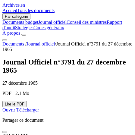
Archives.sn
Accueil
Tous les documents
Par catégorie
Documents budget
Journal officiel
Conseil des ministres
Rapport
d'audit
Stratégies
Codes généraux
À propos
Documents
/
Journal officiel
/
Journal Officiel n°3791 du 27 décembre
1965
Journal Officiel n°3791 du 27 décembre
1965
27 décembre 1965
PDF - 2.1 Mo
Lire le PDF
Ouvrir
Télécharger
Partager ce document