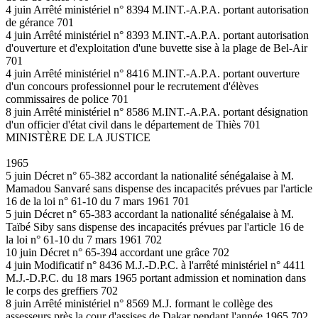
4 juin Arrêté ministériel n° 8394 M.INT.-A.P.A. portant autorisation
de gérance 701
4 juin Arrêté ministériel n° 8393 M.INT.-A.P.A. portant autorisation
d'ouverture et d'exploitation d'une buvette sise à la plage de Bel-Air
701
4 juin Arrêté ministériel n° 8416 M.INT.-A.P.A. portant ouverture
d'un concours professionnel pour le recrutement d'élèves
commissaires de police 701
8 juin Arrêté ministériel n° 8586 M.INT.-A.P.A. portant désignation
d'un officier d'état civil dans le département de Thiès 701
MINISTÈRE DE LA JUSTICE
1965
5 juin Décret n° 65-382 accordant la nationalité sénégalaise à M.
Mamadou Sanvaré sans dispense des incapacités prévues par l'article
16 de la loi n° 61-10 du 7 mars 1961 701
5 juin Décret n° 65-383 accordant la nationalité sénégalaise à M.
Taïbé Siby sans dispense des incapacités prévues par l'article 16 de
la loi n° 61-10 du 7 mars 1961 702
10 juin Décret n° 65-394 accordant une grâce 702
4 juin Modificatif n° 8436 M.J.-D.P.C. à l'arrêté ministériel n° 4411
M.J.-D.P.C. du 18 mars 1965 portant admission et nomination dans
le corps des greffiers 702
8 juin Arrêté ministériel n° 8569 M.J. formant le collège des
assesseurs près la cour d'assises de Dakar pendant l'année 1965 702