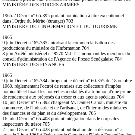
MINISTÈRE DES FORCES ARMÉES
1965. / Décret n° 65-395 portant nomination à titre exceptionnel
dans l'Ordre du Mérite (étranger) 703
MINISTÈRE DE L'INFORMATION ET DU TOURISME
1965
9 juin Décret n° 65-385 autorisant la commercialisation des
productions du ministère de l'Information 704
8 juin Arrêté ministériel n° 8570 M.I.T.T. nommant les membres du
conseil d'administration de l'Agence de Presse Sénégalaise 704
MINISTÈRE DES FINANCES
1965
9 juin Décret n° 65-384 abrogeant le décret n° 60-355 du 18 octobre
1960, réglementant l'octroi de remises aux collecteurs d'impôts
nominatifs et fixant les nouvelles modalités d'attribution d'une prime
de rendement aux préposés du trésor et aux agents spéciaux 704
10 juin Décret n° 65-392 chargeant M. Daniel Cahou, ministre du
commerce, de l'industrie et de l'artisanat, de l'intérim des ministres
des finances et du plan et du développement. 705
16 juin Décret n° 65-408 portant intégration dans le corps des
inspecteurs du trésor 705
21 juin Décret n° 65-428 portant publication de la décision n° 2
prise le 3 juin 1965 à Dakar par le Comité de l'Union Douanière des