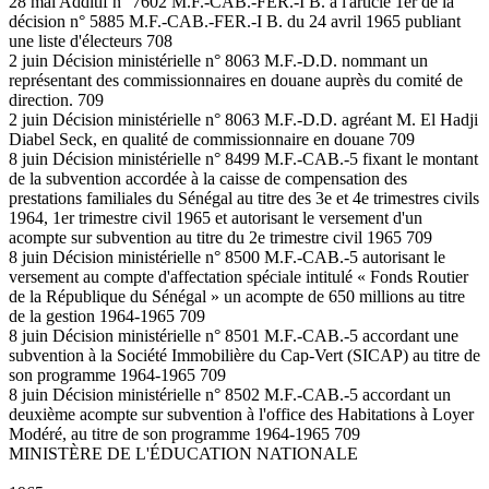
28 mai Additif n° 7602 M.F.-CAB.-FER.-I B. à l'article 1er de la
décision n° 5885 M.F.-CAB.-FER.-I B. du 24 avril 1965 publiant
une liste d'électeurs 708
2 juin Décision ministérielle n° 8063 M.F.-D.D. nommant un
représentant des commissionnaires en douane auprès du comité de
direction. 709
2 juin Décision ministérielle n° 8063 M.F.-D.D. agréant M. El Hadji
Diabel Seck, en qualité de commissionnaire en douane 709
8 juin Décision ministérielle n° 8499 M.F.-CAB.-5 fixant le montant
de la subvention accordée à la caisse de compensation des
prestations familiales du Sénégal au titre des 3e et 4e trimestres civils
1964, 1er trimestre civil 1965 et autorisant le versement d'un
acompte sur subvention au titre du 2e trimestre civil 1965 709
8 juin Décision ministérielle n° 8500 M.F.-CAB.-5 autorisant le
versement au compte d'affectation spéciale intitulé « Fonds Routier
de la République du Sénégal » un acompte de 650 millions au titre
de la gestion 1964-1965 709
8 juin Décision ministérielle n° 8501 M.F.-CAB.-5 accordant une
subvention à la Société Immobilière du Cap-Vert (SICAP) au titre de
son programme 1964-1965 709
8 juin Décision ministérielle n° 8502 M.F.-CAB.-5 accordant un
deuxième acompte sur subvention à l'office des Habitations à Loyer
Modéré, au titre de son programme 1964-1965 709
MINISTÈRE DE L'ÉDUCATION NATIONALE