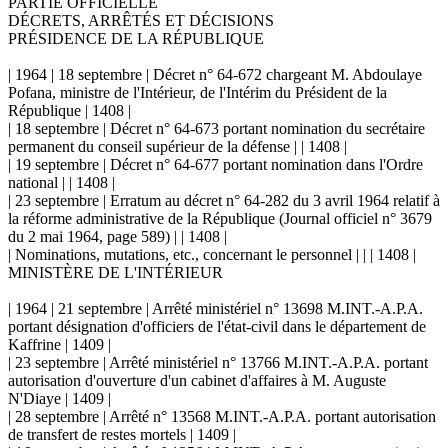
PARTIE OFFICIELLE
DÉCRETS, ARRÊTÉS ET DÉCISIONS
PRÉSIDENCE DE LA RÉPUBLIQUE
| 1964 | 18 septembre | Décret n° 64-672 chargeant M. Abdoulaye
Pofana, ministre de l'Intérieur, de l'Intérim du Président de la
République | 1408 |
| 18 septembre | Décret n° 64-673 portant nomination du secrétaire
permanent du conseil supérieur de la défense | | 1408 |
| 19 septembre | Décret n° 64-677 portant nomination dans l'Ordre
national | | 1408 |
| 23 septembre | Erratum au décret n° 64-282 du 3 avril 1964 relatif à
la réforme administrative de la République (Journal officiel n° 3679
du 2 mai 1964, page 589) | | 1408 |
| Nominations, mutations, etc., concernant le personnel | | | 1408 |
MINISTÈRE DE L'INTÉRIEUR
| 1964 | 21 septembre | Arrêté ministériel n° 13698 M.INT.-A.P.A.
portant désignation d'officiers de l'état-civil dans le département de
Kaffrine | 1409 |
| 23 septembre | Arrêté ministériel n° 13766 M.INT.-A.P.A. portant
autorisation d'ouverture d'un cabinet d'affaires à M. Auguste
N'Diaye | 1409 |
| 28 septembre | Arrêté n° 13568 M.INT.-A.P.A. portant autorisation
de transfert de restes mortels | 1409 |