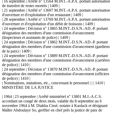
| 16 septembre | Arrêté n° 13564 M.INT.-A.P.A. portant autorisation
de transfert de restes mortels | 1409 |
| 21 septembre | Arrêté n° 13697 M.INT.-A.P.A. portant autorisation
d'ouverture et d'exploitation d'un restaurant | 1409 |
| 28 septembre | Arrêté n° 13769 M.INT.-A.P.A. portant autorisation
d'ouverture et d'exploitation d'un débit de boissons | 1409 |
| 24 septembre | Décision n° 13865 M.INT.-D.S.N.-AD.-P. portant
désignation des membres d'une commission d'avancement
(Inspecteurs et assistants de police) | 1409 |
| 24 septembre | Décision n° 13862 M.INT.-D.S.N.-AD.-P. portant
désignation des membres d'une commission d'avancement (gardiens
de la paix) | 1409 |
| 24 septembre | Décision n° 13889 M.INT.-D.S.N.-AD.-P. portant
désignation des membres d'une commission d'avancement (carrières
de police) | 1410 |
| 24 septembre | Décision n° 13870 M.INT.-D.S.N.-AD.-P. portant
désignation des membres d'une commission d'avancement (officiers
de police) | 1410 |
| Nominations, mutations, etc., concernant le personnel | | | 1410 |
MINISTÈRE DE LA JUSTICE
| 1964 | 23 septembre | Arrêté ministériel n° 13801 M.J.-A.C.S.
accordant un congé de deux mois, valable du 8 septembre au 6
novembre 1964 à M. Diakha Cissé, notaire à Kaolack et désignant
Maître Abdoulaye So, greffier en chef près la justice de paix de