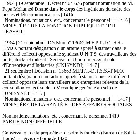
| 1964 | 19 septembre | Décret n° 64-676 portant nomination de M.
Papa Mohamed Dramé dans le corps des ingénieurs du cadre des
postes et télécommunications | 1416 |
| Nominations, mutations, etc., concernant le personnel | | | 1416 |
MINISTÈRE DE LA FONCTION PUBLIQUE ET DU
TRAVAIL
| 1964 | 21 septembre | Décision n° 13662 M.F.P.T.-D.T.S.S.-
T.M.O. portant désignation d'un arbitre appelé à statuer dans le
différend collectif opposant le syndicat U.N.T.S. des travailleurs des
ports, docks et rades du Sénégal à l'Union Inter-syndicale
d'Entreprise et d'Industries (UNISYNDI) | 1417 |
| 21 septembre | Décision n° 13663 M.F.P.T.-D.T.S.S.-T.M.O.
portant désignation d'un arbitre appelé à statuer dans le différend
collectif opposant leurs travailleurs aux entreprises relevant de la
convention collective de la Mécanique générale au sein de
l'UNISYNDI | 1417 |
| Nominations, mutations, etc., concernant le personnel | | | 1417 |
MINISTÈRE DE LA SANTÉ ET DES AFFAIRES SOCIALES
Nominations, mutations, etc., concernant le personnel 1419
PARTIE NON OFFICIELLE
Conservation de la propriété et des droits fonciers (Bureau de Saint-
Louis). — Avis de bornage 1420