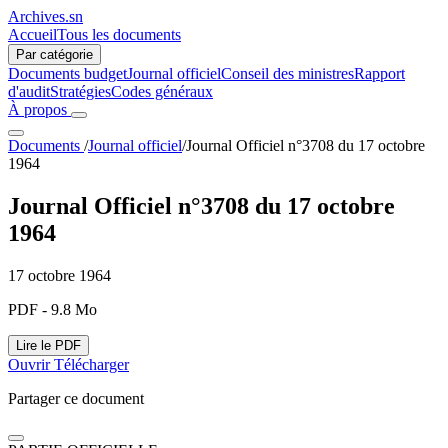
Archives.sn
Accueil
Tous les documents
Par catégorie
Documents budget
Journal officiel
Conseil des ministres
Rapport
d'audit
Stratégies
Codes généraux
À propos
Documents
/
Journal officiel
/
Journal Officiel n°3708 du 17 octobre
1964
Journal Officiel n°3708 du 17 octobre
1964
17 octobre 1964
PDF - 9.8 Mo
Lire le PDF
Ouvrir
Télécharger
Partager ce document