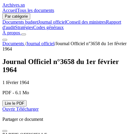
Archives.sn
Accueil
Tous les documents
Par catégorie
Documents budget
Journal officiel
Conseil des ministres
Rapport
d'audit
Stratégies
Codes généraux
À propos
Documents
/
Journal officiel
/
Journal Officiel n°3658 du 1er février
1964
Journal Officiel n°3658 du 1er février
1964
1 février 1964
PDF - 6.1 Mo
Lire le PDF
Ouvrir
Télécharger
Partager ce document