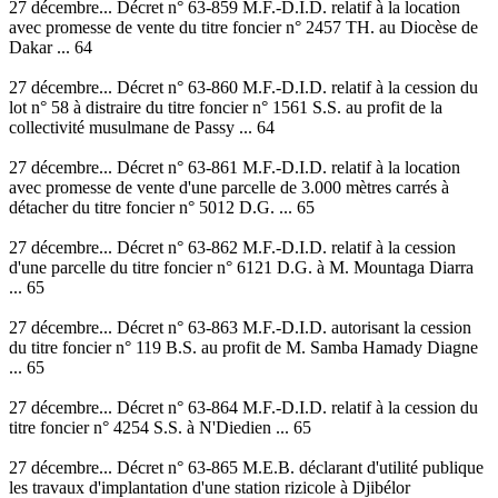
27 décembre... Décret n° 63-859 M.F.-D.I.D. relatif à la location
avec promesse de vente du titre foncier n° 2457 TH. au Diocèse de
Dakar ... 64
27 décembre... Décret n° 63-860 M.F.-D.I.D. relatif à la cession du
lot n° 58 à distraire du titre foncier n° 1561 S.S. au profit de la
collectivité musulmane de Passy ... 64
27 décembre... Décret n° 63-861 M.F.-D.I.D. relatif à la location
avec promesse de vente d'une parcelle de 3.000 mètres carrés à
détacher du titre foncier n° 5012 D.G. ... 65
27 décembre... Décret n° 63-862 M.F.-D.I.D. relatif à la cession
d'une parcelle du titre foncier n° 6121 D.G. à M. Mountaga Diarra
... 65
27 décembre... Décret n° 63-863 M.F.-D.I.D. autorisant la cession
du titre foncier n° 119 B.S. au profit de M. Samba Hamady Diagne
... 65
27 décembre... Décret n° 63-864 M.F.-D.I.D. relatif à la cession du
titre foncier n° 4254 S.S. à N'Diedien ... 65
27 décembre... Décret n° 63-865 M.E.B. déclarant d'utilité publique
les travaux d'implantation d'une station rizicole à Djibélor