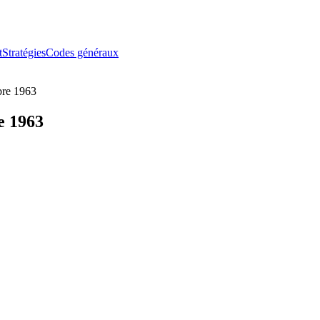
t
Stratégies
Codes généraux
bre 1963
e 1963