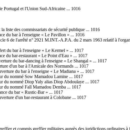
 le Portugal et l'Union Sud-Africaine ... 1016
la liste des commissariats de sécurité publique ... 1016
nce du bar à l'enseigne « Le Pavillon » ... 1016
ticle 6 de l'arrêté n° 2921 M.INT.-A.P.A. du 2 mars 1963 relatif à l'orga
sfert du bar à l'enseigne « Le Kermel » ... 1017
nce du bar-restaurant « Le Point d'Eau » ... 1017
uverture du bar-dancing à l'enseigne « Le Shangal » ... 1017
erture d'un bar à l'Amicale des Normands ... 1017
ouverture du bar à l'enseigne « Le Madiana » ... 1017
 séjour du nommé Sow Mamadou Lamine ... 1017
éjour du nommé Diop Yaly alias Diop Abdoulaye ... 1017
séjour du nommé Fall Mamadou Demba ... 1017
rance du bar « Rustic-Bar » ... 1017
uverture d'un bar-restaurant à Colobane ... 1017
ffier et commis greffier militaires auprès des juridictions ordinaires à 