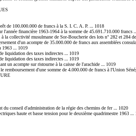
UES
êt de 100.000.000 de francs à la S. I. C. A. P. ... 1018
pour l'année financière 1963-1964 à la somme de 45.691.710.000 francs .
 à la collectivité musulmane de Sor-Boucherie des lots n° 282 et 284 de 
ersement d'un acompte de 35.000.000 de francs aux assemblées consulaires
in 1963 ... 1019
e liquidation des taxes indirectes ... 1019
e liquidation des taxes indirectes ... 1019
nt un acompte sur ristourne à la caisse de l'arachide ... 1019
nt le remboursement d'une somme de 4.000.000 de francs à l'Union Séné
TURE
t du conseil d'administration de la régie des chemins de fer ... 1020
 électriques haute et basse tension pour le deuxième quadrimestre 1963 ...