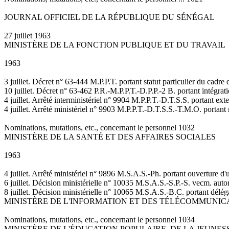
JOURNAL OFFICIEL DE LA RÉPUBLIQUE DU SÉNÉGAL
27 juillet 1963
MINISTÈRE DE LA FONCTION PUBLIQUE ET DU TRAVAIL
1963
3 juillet. Décret n° 63-444 M.P.P.T. portant statut particulier du cadre
10 juillet. Décret n° 63-462 P.R.-M.P.P.T.-D.P.P.-2 B. portant intégrat
4 juillet. Arrêté interministériel n° 9904 M.P.P.T.-D.T.S.S. portant e
4 juillet. Arrêté ministériel n° 9903 M.P.P.T.-D.T.S.S.-T.M.O. portant
Nominations, mutations, etc., concernant le personnel 1032
MINISTÈRE DE LA SANTÉ ET DES AFFAIRES SOCIALES
1963
4 juillet. Arrêté ministériel n° 9896 M.S.A.S.-Ph. portant ouverture 
6 juillet. Décision ministérielle n° 10035 M.S.A.S.-S.P.-S. vecm. aut
8 juillet. Décision ministérielle n° 10065 M.S.A.S.-B.C. portant déléga
MINISTÈRE DE L'INFORMATION ET DES TÉLÉCOMMUNIC
Nominations, mutations, etc., concernant le personnel 1034
MINISTÈRE DE L'ÉDUCATION POPULAIRE, DE LA JEUNES