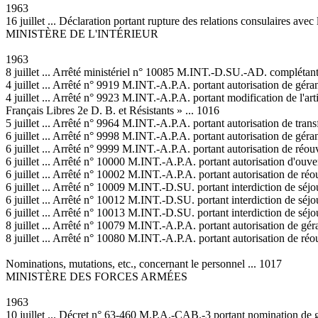
1963
16 juillet ... Déclaration portant rupture des relations consulaires avec
MINISTÈRE DE L'INTÉRIEUR
1963
8 juillet ... Arrêté ministériel n° 10085 M.INT.-D.SU.-AD. complétant 
4 juillet ... Arrêté n° 9919 M.INT.-A.P.A. portant autorisation de géra
4 juillet ... Arrêté n° 9923 M.INT.-A.P.A. portant modification de l'ar
Français Libres 2e D. B. et Résistants » ... 1016
5 juillet ... Arrêté n° 9964 M.INT.-A.P.A. portant autorisation de tran
6 juillet ... Arrêté n° 9998 M.INT.-A.P.A. portant autorisation de géra
6 juillet ... Arrêté n° 9999 M.INT.-A.P.A. portant autorisation de réo
6 juillet ... Arrêté n° 10000 M.INT.-A.P.A. portant autorisation d'ouv
6 juillet ... Arrêté n° 10002 M.INT.-A.P.A. portant autorisation de ré
6 juillet ... Arrêté n° 10009 M.INT.-D.SU. portant interdiction de
6 juillet ... Arrêté n° 10012 M.INT.-D.SU. portant interdiction de s
6 juillet ... Arrêté n° 10013 M.INT.-D.SU. portant interdiction de 
8 juillet ... Arrêté n° 10079 M.INT.-A.P.A. portant autorisation de gé
8 juillet ... Arrêté n° 10080 M.INT.-A.P.A. portant autorisation de réo
Nominations, mutations, etc., concernant le personnel ... 1017
MINISTÈRE DES FORCES ARMÉES
1963
10 juillet ... Décret n° 63-460 M.P.A.-CAB.-3 portant nomination de gre