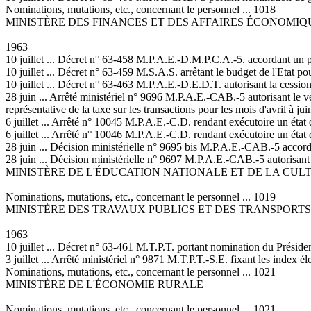
Nominations, mutations, etc., concernant le personnel ... 1018
MINISTÈRE DES FINANCES ET DES AFFAIRES ÉCONOMIQ
1963
10 juillet ... Décret n° 63-458 M.P.A.E.-D.M.P.C.A.-5. accordant un pr
10 juillet ... Décret n° 63-459 M.S.A.S. arrêtant le budget de l'Etat 
10 juillet ... Décret n° 63-463 M.P.A.E.-D.E.D.T. autorisant la cession
28 juin ... Arrêté ministériel n° 9696 M.P.A.E.-CAB.-5 autorisant le v
représentative de la taxe sur les transactions pour les mois d'avril à ju
6 juillet ... Arrêté n° 10045 M.P.A.E.-C.D. rendant exécutoire un état d
6 juillet ... Arrêté n° 10046 M.P.A.E.-C.D. rendant exécutoire un état d
28 juin ... Décision ministérielle n° 9695 bis M.P.A.E.-CAB.-5 accorda
28 juin ... Décision ministérielle n° 9697 M.P.A.E.-CAB.-5 autorisa
MINISTÈRE DE L'ÉDUCATION NATIONALE ET DE LA CUL
Nominations, mutations, etc., concernant le personnel ... 1019
MINISTÈRE DES TRAVAUX PUBLICS ET DES TRANSPORTS
1963
10 juillet ... Décret n° 63-461 M.T.P.T. portant nomination du Présiden
3 juillet ... Arrêté ministériel n° 9871 M.T.P.T.-S.E. fixant les index
Nominations, mutations, etc., concernant le personnel ... 1021
MINISTÈRE DE L'ÉCONOMIE RURALE
Nominations, mutations, etc., concernant le personnel ... 1021