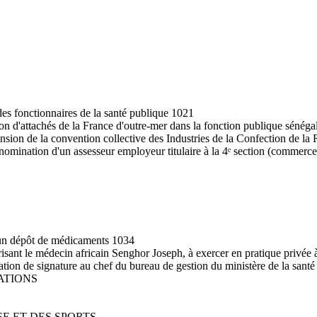
 des fonctionnaires de la santé publique 1021
ion d'attachés de la France d'outre-mer dans la fonction publique sénéga
xtension de la convention collective des Industries de la Confection de 
 nomination d'un assesseur employeur titulaire à la 4ᵉ section (commerc
d'un dépôt de médicaments 1034
orisant le médecin africain Senghor Joseph, à exercer en pratique privée
tion de signature au chef du bureau de gestion du ministère de la santé 
ATIONS
SE ET DES SPORTS