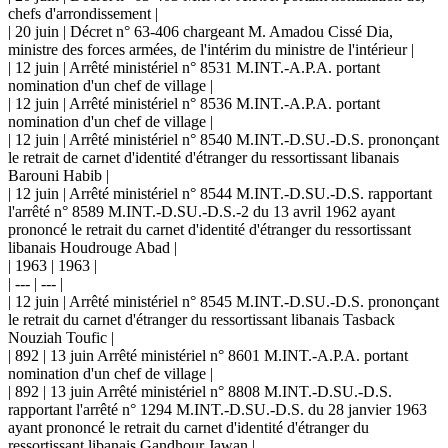
chefs d'arrondissement |
| 20 juin | Décret n° 63-406 chargeant M. Amadou Cissé Dia,
ministre des forces armées, de l'intérim du ministre de l'intérieur |
| 12 juin | Arrêté ministériel n° 8531 M.INT.-A.P.A. portant
nomination d'un chef de village |
| 12 juin | Arrêté ministériel n° 8536 M.INT.-A.P.A. portant
nomination d'un chef de village |
| 12 juin | Arrêté ministériel n° 8540 M.INT.-D.SU.-D.S. prononçant
le retrait de carnet d'identité d'étranger du ressortissant libanais
Barouni Habib |
| 12 juin | Arrêté ministériel n° 8544 M.INT.-D.SU.-D.S. rapportant
l'arrêté n° 8589 M.INT.-D.SU.-D.S.-2 du 13 avril 1962 ayant
prononcé le retrait du carnet d'identité d'étranger du ressortissant
libanais Houdrouge Abad |
| 1963 | 1963 |
| --- | --- |
| 12 juin | Arrêté ministériel n° 8545 M.INT.-D.SU.-D.S. prononçant
le retrait du carnet d'étranger du ressortissant libanais Tasback
Nouziah Toufic |
| 892 | 13 juin Arrêté ministériel n° 8601 M.INT.-A.P.A. portant
nomination d'un chef de village |
| 892 | 13 juin Arrêté ministériel n° 8808 M.INT.-D.SU.-D.S.
rapportant l'arrêté n° 1294 M.INT.-D.SU.-D.S. du 28 janvier 1963
ayant prononcé le retrait du carnet d'identité d'étranger du
ressortissant libanais Gandhour Jawan |