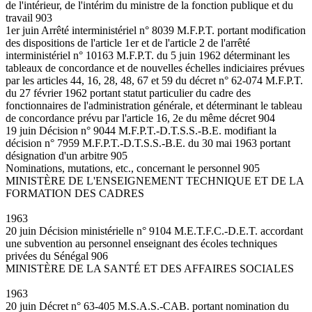
de l'intérieur, de l'intérim du ministre de la fonction publique et du
travail 903
1er juin Arrêté interministériel n° 8039 M.F.P.T. portant modification
des dispositions de l'article 1er et de l'article 2 de l'arrêté
interministériel n° 10163 M.F.P.T. du 5 juin 1962 déterminant les
tableaux de concordance et de nouvelles échelles indiciaires prévues
par les articles 44, 16, 28, 48, 67 et 59 du décret n° 62-074 M.F.P.T.
du 27 février 1962 portant statut particulier du cadre des
fonctionnaires de l'administration générale, et déterminant le tableau
de concordance prévu par l'article 16, 2e du même décret 904
19 juin Décision n° 9044 M.F.P.T.-D.T.S.S.-B.E. modifiant la
décision n° 7959 M.F.P.T.-D.T.S.S.-B.E. du 30 mai 1963 portant
désignation d'un arbitre 905
Nominations, mutations, etc., concernant le personnel 905
MINISTÈRE DE L'ENSEIGNEMENT TECHNIQUE ET DE LA
FORMATION DES CADRES
1963
20 juin Décision ministérielle n° 9104 M.E.T.F.C.-D.E.T. accordant
une subvention au personnel enseignant des écoles techniques
privées du Sénégal 906
MINISTÈRE DE LA SANTÉ ET DES AFFAIRES SOCIALES
1963
20 juin Décret n° 63-405 M.S.A.S.-CAB. portant nomination du