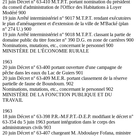
21 juin Décret n° 63-410 M.T.P.T. portant nomination du président
du conseil d'administration de l'Office des Habitations à Loyer
Modéré 900
19 juin Arrêté interministériel n° 9017 M.T.P.T. rendant exécutoires
le plan d'aménagement et d'extension de la ville de M'Backé (plan
n° 274 U.) 900
19 juin Arrêté interministériel n° 9018 M.T.P.T. classant la partie de
domaine public du titre foncier n° 390 D.G. en zone de carrières 900
Nominations, mutations, etc., concernant le personnel 900
MINISTÈRE DE L'ÉCONOMIE RURALE
1963
20 juin Décret n° 63-400 portant ouverture d'une campagne de
pêche dans les eaux du Lac de Guiers 901
20 juin Décret n° 63-409 M.E.R. portant classement de la réserve
partielle de faune de Boundoum. 902
Nominations, mutations, etc., concernant le personnel 902
MINISTÈRE DE LA FONCTION PUBLIQUE ET DU
TRAVAIL
1963
18 juin Décret n° 63-398 P.R.-M.F.P.T.-D.E.P. modifiant le décret n°
63-354 du 5 juin 1963 portant intégration dans le corps des
administrateurs civils 903
20 juin Décret n° 63-407 chargeant M. Abdoulaye Fofana, ministre