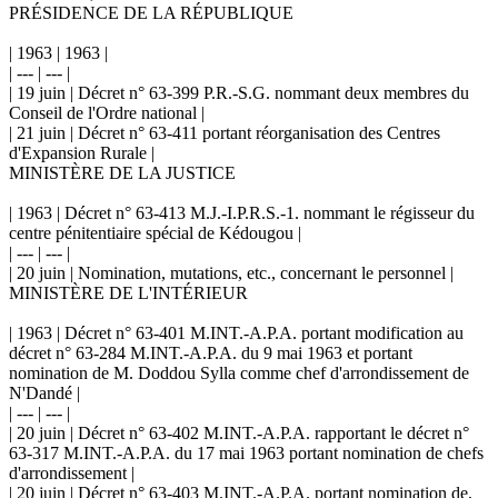
PRÉSIDENCE DE LA RÉPUBLIQUE
| 1963 | 1963 |
| --- | --- |
| 19 juin | Décret n° 63-399 P.R.-S.G. nommant deux membres du
Conseil de l'Ordre national |
| 21 juin | Décret n° 63-411 portant réorganisation des Centres
d'Expansion Rurale |
MINISTÈRE DE LA JUSTICE
| 1963 | Décret n° 63-413 M.J.-I.P.R.S.-1. nommant le régisseur du
centre pénitentiaire spécial de Kédougou |
| --- | --- |
| 20 juin | Nomination, mutations, etc., concernant le personnel |
MINISTÈRE DE L'INTÉRIEUR
| 1963 | Décret n° 63-401 M.INT.-A.P.A. portant modification au
décret n° 63-284 M.INT.-A.P.A. du 9 mai 1963 et portant
nomination de M. Doddou Sylla comme chef d'arrondissement de
N'Dandé |
| --- | --- |
| 20 juin | Décret n° 63-402 M.INT.-A.P.A. rapportant le décret n°
63-317 M.INT.-A.P.A. du 17 mai 1963 portant nomination de chefs
d'arrondissement |
| 20 juin | Décret n° 63-403 M.INT.-A.P.A. portant nomination de,