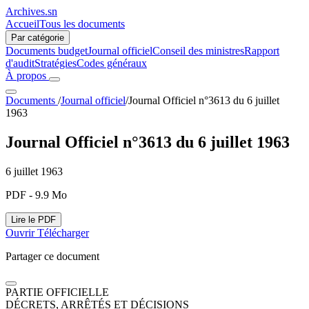
Archives.sn
Accueil
Tous les documents
Par catégorie
Documents budget
Journal officiel
Conseil des ministres
Rapport
d'audit
Stratégies
Codes généraux
À propos
Documents
/
Journal officiel
/
Journal Officiel n°3613 du 6 juillet
1963
Journal Officiel n°3613 du 6 juillet 1963
6 juillet 1963
PDF - 9.9 Mo
Lire le PDF
Ouvrir
Télécharger
Partager ce document
PARTIE OFFICIELLE
DÉCRETS, ARRÊTÉS ET DÉCISIONS