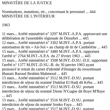
MINISTÈRE DE LA JUSTICE
Nominations, mutations, etc., concernant le personnel ... 444
MINISTÈRE DE L'INTÉRIEUR
1963
11 mars... Arrêté ministériel n° 3297 M.INT.-A.P.A. approuvant une
délibération de l'assemblée régionale de Diourbel ... 445
12 mars... Arrêté ministériel n° 3302 M.INT.-A.P.A. portant
autorisation de tirs « Air-Sol » au champ de tir de Cambérène ... 445
15 mars... Arrêté ministériel n° 3480 M.INT.-A.P.A. rapportant
l'arrêté n° 2764 M.INT.-A.P.A. du 27 février 1963 ... 445
15 mars... Arrêté ministériel n° 3508 M.INT.-D.SU.-D.E. rapportant
l'arrêté n° 1377 M.INT.-D.SU.-B. du 30 janvier 1963 ayant
prononcé le retrait du carnet d'identité d'étranger du ressortissant
libanais Baroud Ibrahim Mahmoud ... 445
15 mars... Arrêté ministériel n° 3512 M.INT.-D.SU. portant
interdiction de séjour du nommé Diakhat El Hadj dit Kéba ... 445
15 mars... Arrêté ministériel n° 3513 M.INT.-D.SU. portant
interdiction de séjour du nommé Dione N'Gagne dit Boye M'Baye
... 445
15 mars... Arrêté ministériel n° 3516 M.INT.-D.SU. portant
interdiction de séjour du nommé Sonko Faya ... 445
15 mars... Arrêté ministériel n° 3517 M.INT.-D.SU. portant