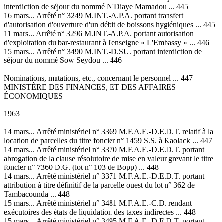
interdiction de séjour du nommé N'Diaye Mamadou ... 445
16 mars... Arrêté n° 3249 M.INT.-A.P.A. portant transfert
d'autorisation d'ouverture d'un débit de boissons hygiéniques ... 445
11 mars... Arrêté n° 3296 M.INT.-A.P.A. portant autorisation
d'exploitation du bar-restaurant à l'enseigne « L'Embassy » ... 446
15 mars... Arrêté n° 3490 M.INT.-D.SU. portant interdiction de
séjour du nommé Sow Seydou ... 446
Nominations, mutations, etc., concernant le personnel ... 447
MINISTÈRE DES FINANCES, ET DES AFFAIRES
ÉCONOMIQUES
1963
14 mars... Arrêté ministériel n° 3369 M.F.A.E.-D.E.D.T. relatif à la
location de parcelles du titre foncier n° 1459 S.S. à Kaolack ... 447
14 mars... Arrêté ministériel n° 3370 M.F.A.E.-D.E.D.T. portant
abrogation de la clause résolutoire de mise en valeur grevant le titre
foncier n° 7360 D.G. (lot n° 103 de Bopp) ... 448
14 mars... Arrêté ministériel n° 3371 M.F.A.E.-D.E.D.T. portant
attribution à titre définitif de la parcelle ouest du lot n° 362 de
Tambacounda ... 448
15 mars... Arrêté ministériel n° 3481 M.F.A.E.-C.D. rendant
exécutoires des états de liquidation des taxes indirectes ... 448
15 mars... Arrêté ministériel n° 3495 M.F.A.E.-D.E.D.T. portant