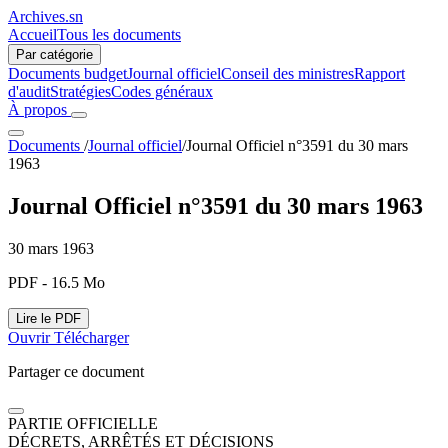
Archives.sn
Accueil
Tous les documents
Par catégorie
Documents budget
Journal officiel
Conseil des ministres
Rapport
d'audit
Stratégies
Codes généraux
À propos
Documents
/
Journal officiel
/
Journal Officiel n°3591 du 30 mars
1963
Journal Officiel n°3591 du 30 mars 1963
30 mars 1963
PDF - 16.5 Mo
Lire le PDF
Ouvrir
Télécharger
Partager ce document
PARTIE OFFICIELLE
DÉCRETS, ARRÊTÉS ET DÉCISIONS