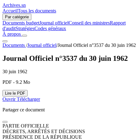
Archives.sn
Accueil
Tous les documents
Par catégorie
Documents budget
Journal officiel
Conseil des ministres
Rapport
d'audit
Stratégies
Codes généraux
À propos
Documents
/
Journal officiel
/
Journal Officiel n°3537 du 30 juin 1962
Journal Officiel n°3537 du 30 juin 1962
30 juin 1962
PDF - 9.2 Mo
Lire le PDF
Ouvrir
Télécharger
Partager ce document
PARTIE OFFICIELLE
DÉCRETS, ARRÊTÉS ET DÉCISIONS
PRÉSIDENCE DE LA RÉPUBLIQUE