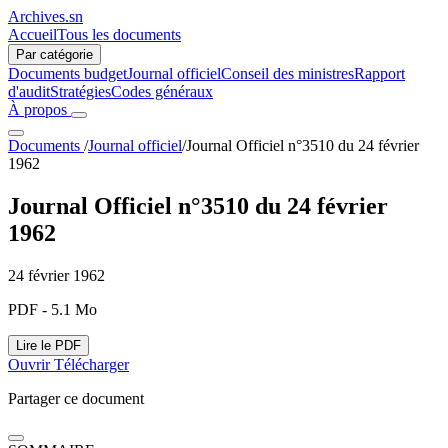
Archives.sn
Accueil
Tous les documents
Par catégorie
Documents budget
Journal officiel
Conseil des ministres
Rapport
d'audit
Stratégies
Codes généraux
À propos
Documents
/
Journal officiel
/
Journal Officiel n°3510 du 24 février
1962
Journal Officiel n°3510 du 24 février
1962
24 février 1962
PDF - 5.1 Mo
Lire le PDF
Ouvrir
Télécharger
Partager ce document