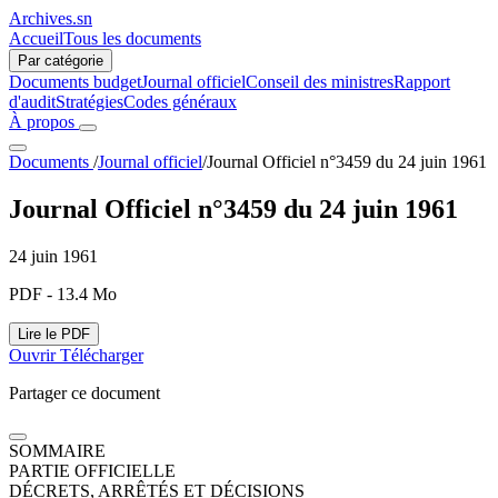
Archives.sn
Accueil
Tous les documents
Par catégorie
Documents budget
Journal officiel
Conseil des ministres
Rapport
d'audit
Stratégies
Codes généraux
À propos
Documents
/
Journal officiel
/
Journal Officiel n°3459 du 24 juin 1961
Journal Officiel n°3459 du 24 juin 1961
24 juin 1961
PDF - 13.4 Mo
Lire le PDF
Ouvrir
Télécharger
Partager ce document
SOMMAIRE
PARTIE OFFICIELLE
DÉCRETS, ARRÊTÉS ET DÉCISIONS