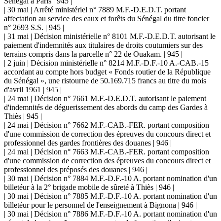
Sénégal à Paris | 945 |
| 30 mai | Arrêté ministériel n° 7889 M.F.-D.E.D.T. portant
affectation au service des eaux et forêts du Sénégal du titre foncier
n° 2693 S.S. | 945 |
| 31 mai | Décision ministérielle n° 8101 M.F.-D.E.D.T. autorisant le
paiement d'indemnités aux titulaires de droits coutumiers sur des
terrains compris dans la parcelle n° 22 de Ouakam. | 945 |
| 2 juin | Décision ministérielle n° 8214 M.F.-D.F.-10 A.-CAB.-15
accordant au compte hors budget « Fonds routier de la République
du Sénégal », une ristourne de 50.169.715 francs au titre du mois
d'avril 1961 | 945 |
| 24 mai | Décision n° 7661 M.F.-D.E.D.T. autorisant le paiement
d'indemnités de déguerissement des abords du camp des Gardes à
Thiès | 945 |
| 24 mai | Décision n° 7662 M.F.-CAB.-FER. portant composition
d'une commission de correction des épreuves du concours direct et
professionnel des gardes frontières des douanes | 946 |
| 24 mai | Décision n° 7663 M.F.-CAB.-FER. portant composition
d'une commission de correction des épreuves du concours direct et
professionnel des préposés des douanes | 946 |
| 30 mai | Décision n° 7884 M.F.-D.F.-10 A. portant nomination d'un
billetéur à la 2° brigade mobile de sûreté à Thiès | 946 |
| 30 mai | Décision n° 7885 M.F.-D.F.-10 A. portant nomination d'un
billetéur pour le personnel de l'enseignement à Bignona | 946 |
| 30 mai | Décision n° 7886 M.F.-D.F.-10 A. portant nomination d'un