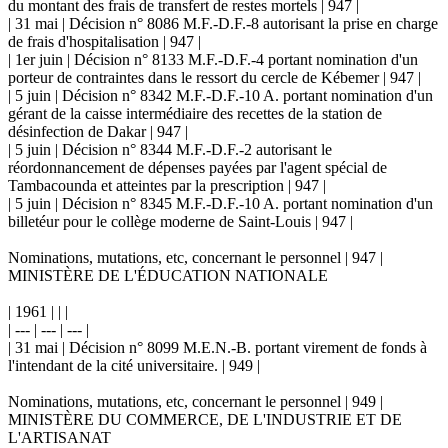
du montant des frais de transfert de restes mortels | 947 |
| 31 mai | Décision n° 8086 M.F.-D.F.-8 autorisant la prise en charge
de frais d'hospitalisation | 947 |
| 1er juin | Décision n° 8133 M.F.-D.F.-4 portant nomination d'un
porteur de contraintes dans le ressort du cercle de Kébemer | 947 |
| 5 juin | Décision n° 8342 M.F.-D.F.-10 A. portant nomination d'un
gérant de la caisse intermédiaire des recettes de la station de
désinfection de Dakar | 947 |
| 5 juin | Décision n° 8344 M.F.-D.F.-2 autorisant le
réordonnancement de dépenses payées par l'agent spécial de
Tambacounda et atteintes par la prescription | 947 |
| 5 juin | Décision n° 8345 M.F.-D.F.-10 A. portant nomination d'un
billetéur pour le collège moderne de Saint-Louis | 947 |
Nominations, mutations, etc, concernant le personnel | 947 |
MINISTÈRE DE L'ÉDUCATION NATIONALE
| 1961 | | |
| --- | --- | --- |
| 31 mai | Décision n° 8099 M.E.N.-B. portant virement de fonds à
l'intendant de la cité universitaire. | 949 |
Nominations, mutations, etc, concernant le personnel | 949 |
MINISTÈRE DU COMMERCE, DE L'INDUSTRIE ET DE
L'ARTISANAT