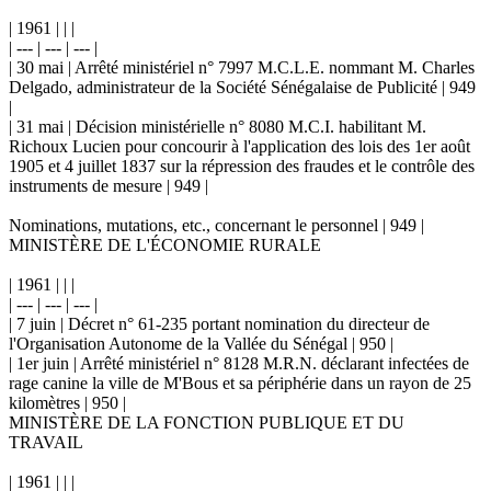
| 1961 | | |
| --- | --- | --- |
| 30 mai | Arrêté ministériel n° 7997 M.C.L.E. nommant M. Charles
Delgado, administrateur de la Société Sénégalaise de Publicité | 949
|
| 31 mai | Décision ministérielle n° 8080 M.C.I. habilitant M.
Richoux Lucien pour concourir à l'application des lois des 1er août
1905 et 4 juillet 1837 sur la répression des fraudes et le contrôle des
instruments de mesure | 949 |
Nominations, mutations, etc., concernant le personnel | 949 |
MINISTÈRE DE L'ÉCONOMIE RURALE
| 1961 | | |
| --- | --- | --- |
| 7 juin | Décret n° 61-235 portant nomination du directeur de
l'Organisation Autonome de la Vallée du Sénégal | 950 |
| 1er juin | Arrêté ministériel n° 8128 M.R.N. déclarant infectées de
rage canine la ville de M'Bous et sa périphérie dans un rayon de 25
kilomètres | 950 |
MINISTÈRE DE LA FONCTION PUBLIQUE ET DU
TRAVAIL
| 1961 | | |