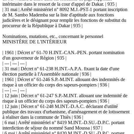
intérimaire dans le ressort de la cour d'appel de Dakar. | 935 |
| 31 mai | Arrêté ministériel n° 8092 M.J.-PST-1 portant inscription
de M. Sambo Mademba sur la liste d'aptitude aux fonctions
judicières et le désignant pour remplir les fonctions de substitut du
procureur de la République à Dakar | 935 |
Nominations, mutations, etc., concernant le personnel
MINISTÈRE DE L'INTÉRIEUR
| 1961 | Décret n° 61-70 H.INT.-CAN.-PEN. portant nomination
d'un gouverneur de Région | 935 |
| --- | --- | --- |
| 31 mai | Décret n° 61-238 H.INT.-A.P.A. fixant la date d'une
élection partielle à l'Assemblée nationale | 936 |
| 1961 | Décret n° 61-246 S.P.-M.INT. allouant des indemnités de
risque à un officier du corps des sapeurs-pompiers | 936 |
| --- | --- | --- |
| 12 juin | Décret n° 61-247 S.P.-M.INT. allouant une indemnité de
risque à un officier du corps des sapeurs-pompiers | 936 |
| 12 juin | Décret n° 61-248 M.INT.-D.A.C. déclarant d'utilité
publique des travaux d'urbanisme, d'aménagement et de lotissement
à réaliser dans la commune de Thiès | 936 |
| 6 mai | Arrêté ministériel n° 8419 M.INT.-D.SU.-D.P.C. portant
interdiction de séjour du nommé Sand Moussa | 937 |
| 6 mai | Arrêté ministériel n° 8420 M.INT.-D.SU.-D.P.C. portant