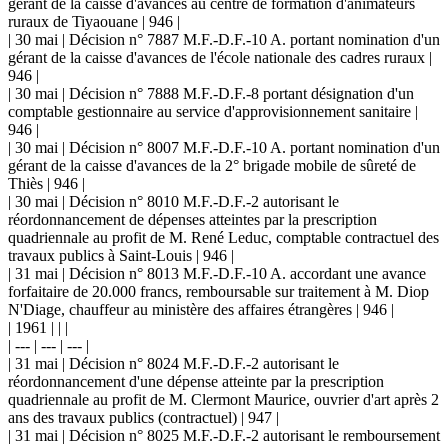
gérant de la caisse d'avances au centre de formation d'animateurs
ruraux de Tiyaouane | 946 |
| 30 mai | Décision n° 7887 M.F.-D.F.-10 A. portant nomination d'un
gérant de la caisse d'avances de l'école nationale des cadres ruraux |
946 |
| 30 mai | Décision n° 7888 M.F.-D.F.-8 portant désignation d'un
comptable gestionnaire au service d'approvisionnement sanitaire |
946 |
| 30 mai | Décision n° 8007 M.F.-D.F.-10 A. portant nomination d'un
gérant de la caisse d'avances de la 2° brigade mobile de sûreté de
Thiès | 946 |
| 30 mai | Décision n° 8010 M.F.-D.F.-2 autorisant le
réordonnancement de dépenses atteintes par la prescription
quadriennale au profit de M. René Leduc, comptable contractuel des
travaux publics à Saint-Louis | 946 |
| 31 mai | Décision n° 8013 M.F.-D.F.-10 A. accordant une avance
forfaitaire de 20.000 francs, remboursable sur traitement à M. Diop
N'Diage, chauffeur au ministère des affaires étrangères | 946 |
| 1961 | | |
| --- | --- | --- |
| 31 mai | Décision n° 8024 M.F.-D.F.-2 autorisant le
réordonnancement d'une dépense atteinte par la prescription
quadriennale au profit de M. Clermont Maurice, ouvrier d'art après 2
ans des travaux publics (contractuel) | 947 |
| 31 mai | Décision n° 8025 M.F.-D.F.-2 autorisant le remboursement