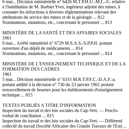
6 mai... Décision ministérielle n° 6426 M.T.P.H.U.-M.L.-G. relative
à l'habilitation de M. Barbier Yves, ingénieur adjoint des mines, à
constater les infractions à diverses réglementations relevant des
attributions du service des mines et de la géologie ... 812
Nominations, mutations, etc., concernant le personnel ... 813
MINISTÈRE DE LA SANTÉ ET DES AFFAIRES SOCIALES
1961
9 mai... Arrêté ministériel n° 6729 M.S.A.S.-S.P.P.H. portant
ouverture d'un dépôt de médicaments ... 814
Nominations, mutations, etc., concernant le personnel ... 814
MINISTÈRE DE L'ENSEIGNEMENT TECHNIQUE ET DE LA
FORMATION DES CADRES
1961
5 mai... Décision ministérielle n° 6335 M.R.T.P.F.C.-D.A.F.-a.
portant additif à la décision n° 730 du 23 janvier 1961 portant
renouvellement de bourses pour les établissements d'enseignement
technique ... 815
TEXTES PUBLIÉS A TITRE D'INFORMATION
Inspection du travail et des lois sociales du Cap-Vert. — Procès-
verbal de conciliation ... 815
Inspection du travail et des lois sociales du Cap-Vert. — Différend
collectif du travail (Société Africaine des Grands Travaux de l'Est) ...