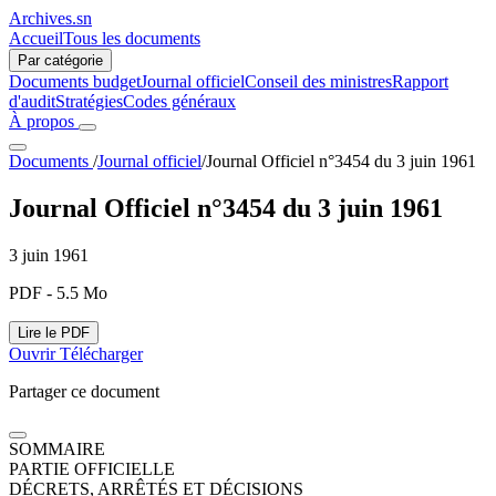
Archives.sn
Accueil
Tous les documents
Par catégorie
Documents budget
Journal officiel
Conseil des ministres
Rapport
d'audit
Stratégies
Codes généraux
À propos
Documents
/
Journal officiel
/
Journal Officiel n°3454 du 3 juin 1961
Journal Officiel n°3454 du 3 juin 1961
3 juin 1961
PDF - 5.5 Mo
Lire le PDF
Ouvrir
Télécharger
Partager ce document
SOMMAIRE
PARTIE OFFICIELLE
DÉCRETS, ARRÊTÉS ET DÉCISIONS