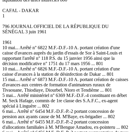
CAFAL - DAKAR
1
796 JOURNAL OFFICIEL DE LA RÉPUBLIQUE DU
SÉNÉGAL 3 juin 1961
1961
10 mai... Arrêté n° 6822 M.F.-D.F.-10 A. portant création d'une
caisse d'avances auprès du jardin d'essais de Sor à Saint-Louis et
rapportant l'arrêté n° 118 P.S. du 15 janvier 1956 ainsi que la
décision modificative n° 1751 du 17 mars 1956 ... 801
10 mai... Arrêté n° 6826 M.F.-D.F.-10 A. portant création d'une
caisse d'avances à la station de désinfection de Dakar ... 801
15 mai... Arrêté n° 6873 M.F.-D.F.-10 A. portant création de caisses
d'avances aux centres de formation d'animateurs ruraux de
Tivaouane, Thiodiaye, Diourbel, Nioro et Tendième ... 801
5 mai... Arrêté ministériel n° 6369 M.F.-D.F.-4 constituant en débet
M. Seck Hafage, commis de 1re classe des S.A.F.C., ex-agent
spécial à Linguère ... 802
6 mai... Arrêté n° 6454 M.F.-D.F.-P.-2 portant concession de
pension aux ayants cause de M. M'Baye, ex-brigadier ... 802
6 mai... Arrêté n° 6455 M.F.-D.F.-P.-2 portant concession
d'allocations familiales à M. M'Bengue Amadou, ex-pointeru ... 802