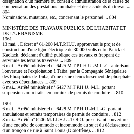
désignation d'un membre du conseil d'administration de la caisse de
compensation des prestations familiales et des accidents du travail ...
804
Nominations, mutations, etc., concernant le personnel ... 804
MINISTÈRE DES TRAVAUX PUBLICS, DE L'HABITAT ET
DE L'URBANISME
1961
13 mai... Décret n° 61-200 M.T.P.H.U. approuvant le projet de
construction d'une ligne électrique de 30.000 volts entre Patick et
Kaolack, déclarant d'utilité publique ces travaux et frappant de
servitude les terrains traversés ... 809
6 mai... Arrêté ministériel n° 6425 M.T.P.P.H.U.-M.L.-G. autorisant
l'ouverture et l'exploitation à Taiba, par la Compagnie Sénégalaise
des Phosphates de Taiba, d'une usine d'enrichissement de phosphate
avec ses dépendances ... 809
6 mai... Arrêté ministériel n° 6427 M.T.P.H.U.-M.L. portant
surpensions ou retraits temporaires de permis de conduire ... 810
1961
6 mai... Arrêté ministériel n° 6428 M.T.P.H.U.-M.L.-G. portant
annulations et retraits temporaires de permis de conduire ... 812
8 mai... Arrêté n° 6506 M.T.P.H.U.-TOPO. prescrivant l'ouverture
d'une enquête de commodo et incommodo au sujet du déclassement
d'un tronçon de rue à Saint-Louis (Dioloffène). ... 812