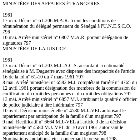
MINISTÈRE DES AFFAIRES ÉTRANGÈRES
1961
17 mai. Décret n° 61-206 M.A.R. fixant les conditions de
rémunération du délégué permanent du Sénégal à l'U.N.E.S.C.O.
796
10 mai. Arrêté ministériel n° 6807 M.A.R. portant délégation de
signatures 797
MINISTÈRE DE LA JUSTICE
1961
13 mai. Décret n° 61-203 M.J.-A.C.S. accordant la nationalité
sénégalaise à M. Daguerre avec dispense des incapacités de l'article
16 de la loi n° 61-10 du 7 mars 1961 797
8 mai. Arrêté ministériel n° 6582 M.J. complétant l'arrêté n° 4765 du
12 avril 1961 portant désignation des membres de la commission de
codification du droit des personnes et du droit des obligations 792
13 mai. Arrêté ministériel n° 6857 M.J. attribuant la qualité d'officier
de police judiciaire à titre intérimaire 797
10 avril. Décision ministérielle n° 4580 M.J.-VEL autorisant le
rapatriement par anticipation de la famille d'un magistrat 797
9 mai. Rectificatif n° 6664 M.J.-VEL à l'article 3 de la décision
ministérielle n° 4580 M.J.-VEL du 10 avril 1961 autorisant le
rapatriement anticipé de la famille d'un magistrat 798
Nominations, mutations, etc., concernant le personnel 798