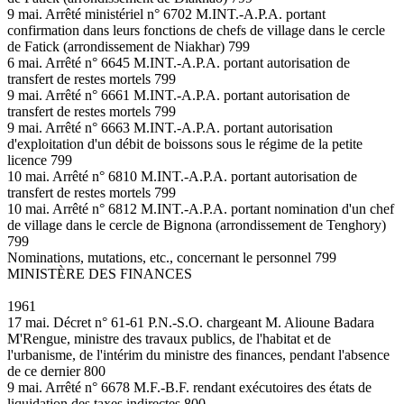
9 mai. Arrêté ministériel n° 6702 M.INT.-A.P.A. portant
confirmation dans leurs fonctions de chefs de village dans le cercle
de Fatick (arrondissement de Niakhar) 799
6 mai. Arrêté n° 6645 M.INT.-A.P.A. portant autorisation de
transfert de restes mortels 799
9 mai. Arrêté n° 6661 M.INT.-A.P.A. portant autorisation de
transfert de restes mortels 799
9 mai. Arrêté n° 6663 M.INT.-A.P.A. portant autorisation
d'exploitation d'un débit de boissons sous le régime de la petite
licence 799
10 mai. Arrêté n° 6810 M.INT.-A.P.A. portant autorisation de
transfert de restes mortels 799
10 mai. Arrêté n° 6812 M.INT.-A.P.A. portant nomination d'un chef
de village dans le cercle de Bignona (arrondissement de Tenghory)
799
Nominations, mutations, etc., concernant le personnel 799
MINISTÈRE DES FINANCES
1961
17 mai. Décret n° 61-61 P.N.-S.O. chargeant M. Alioune Badara
M'Rengue, ministre des travaux publics, de l'habitat et de
l'urbanisme, de l'intérim du ministre des finances, pendant l'absence
de ce dernier 800
9 mai. Arrêté n° 6678 M.F.-B.F. rendant exécutoires des états de
liquidation des taxes indirectes 800