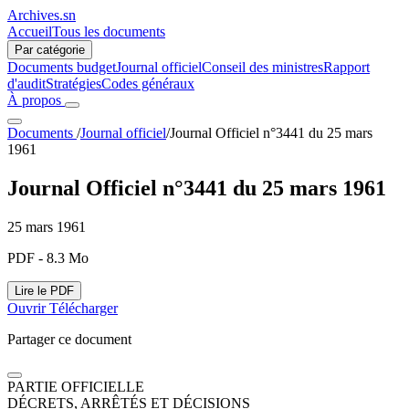
Archives.sn
Accueil
Tous les documents
Par catégorie
Documents budget
Journal officiel
Conseil des ministres
Rapport
d'audit
Stratégies
Codes généraux
À propos
Documents
/
Journal officiel
/
Journal Officiel n°3441 du 25 mars
1961
Journal Officiel n°3441 du 25 mars 1961
25 mars 1961
PDF - 8.3 Mo
Lire le PDF
Ouvrir
Télécharger
Partager ce document
PARTIE OFFICIELLE
DÉCRETS, ARRÊTÉS ET DÉCISIONS