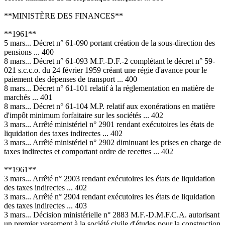
**MINISTÈRE DES FINANCES**
**1961**
5 mars... Décret n° 61-090 portant création de la sous-direction des
pensions ... 400
8 mars... Décret n° 61-093 M.F.-D.F.-2 complétant le décret n° 59-
021 s.c.c.o. du 24 février 1959 créant une régie d'avance pour le
paiement des dépenses de transport ... 400
8 mars... Décret n° 61-101 relatif à la réglementation en matière de
marchés ... 401
8 mars... Décret n° 61-104 M.P. relatif aux exonérations en matière
d'impôt minimum forfaitaire sur les sociétés ... 402
3 mars... Arrêté ministériel n° 2901 rendant exécutoires les états de
liquidation des taxes indirectes ... 402
3 mars... Arrêté ministériel n° 2902 diminuant les prises en charge de
taxes indirectes et comportant ordre de recettes ... 402
**1961**
3 mars... Arrêté n° 2903 rendant exécutoires les états de liquidation
des taxes indirectes ... 402
3 mars... Arrêté n° 2904 rendant exécutoires les états de liquidation
des taxes indirectes ... 403
3 mars... Décision ministérielle n° 2883 M.F.-D.M.F.C.A. autorisant
un premier versement à la société civile d'études pour la construction