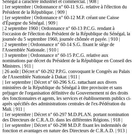
Sénégal à caractère industriel et commercial. | 908 |
| 1er septembre | Ordonnance n° 60-11 S.G. relative à l'élection du
Président de la République. | 909 |
| 1er septembre | Ordonnance n° 60-12 M.P. créant une Caisse
d'Épargne du Sénégal. | 909 |
| 2 septembre 1960 | Ordonnance n° 60-13 P.C.G. rendant à
l'occasion de l'élection du Président de la République du Sénégal, la
journée du 5 septembre 1960, journée chômée et payée. | 910 |
| 2 septembre | Ordonnance n° 60-14 S.G. fixant le siège de
l'Assemblée Nationale. | 910 |
| 3 septembre | Ordonnance n° 60-15 P.C.G. relative aux
nominations par décret du Président de la République en Conseil des
Ministres. | 911 |
| 26 août | Décret n° 60-292 P.P.G. convoquant le Congrès au Palais
de l'Assemblée Nationale à Dakar. | 911 |
| 1er septembre | Décret n° 60-296 S.G. rattachant aux divers
ministères de la République du Sénégal à titre provisoire et sans
préjuger de l'organisation définitive du Gouvernement ni des droits
des fonctionnaires et agents, les services et établissements publics ci-
après spécifiés des administrations centrales de l'ex-Pédération du
Mali. | 911 |
| 1er septembre | Décret n° 60-297 M.D.PLAN. portant nomination
des Directeurs de C.R.A.D. dans les différentes Régions. | 918 |
| 1er septembre | Décret n° 60-298 M.D.P. fixant les indemnités de
fonction et avantages en nature des Directeurs de C.R.A.D. | 913 |