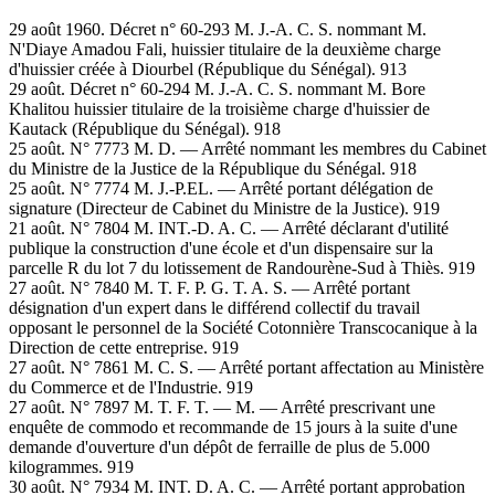
29 août 1960. Décret n° 60-293 M. J.-A. C. S. nommant M.
N'Diaye Amadou Fali, huissier titulaire de la deuxième charge
d'huissier créée à Diourbel (République du Sénégal). 913
29 août. Décret n° 60-294 M. J.-A. C. S. nommant M. Bore
Khalitou huissier titulaire de la troisième charge d'huissier de
Kautack (République du Sénégal). 918
25 août. N° 7773 M. D. — Arrêté nommant les membres du Cabinet
du Ministre de la Justice de la République du Sénégal. 918
25 août. N° 7774 M. J.-P.EL. — Arrêté portant délégation de
signature (Directeur de Cabinet du Ministre de la Justice). 919
21 août. N° 7804 M. INT.-D. A. C. — Arrêté déclarant d'utilité
publique la construction d'une école et d'un dispensaire sur la
parcelle R du lot 7 du lotissement de Randourène-Sud à Thiès. 919
27 août. N° 7840 M. T. F. P. G. T. A. S. — Arrêté portant
désignation d'un expert dans le différend collectif du travail
opposant le personnel de la Société Cotonnière Transcocanique à la
Direction de cette entreprise. 919
27 août. N° 7861 M. C. S. — Arrêté portant affectation au Ministère
du Commerce et de l'Industrie. 919
27 août. N° 7897 M. T. F. T. — M. — Arrêté prescrivant une
enquête de commodo et recommande de 15 jours à la suite d'une
demande d'ouverture d'un dépôt de ferraille de plus de 5.000
kilogrammes. 919
30 août. N° 7934 M. INT. D. A. C. — Arrêté portant approbation