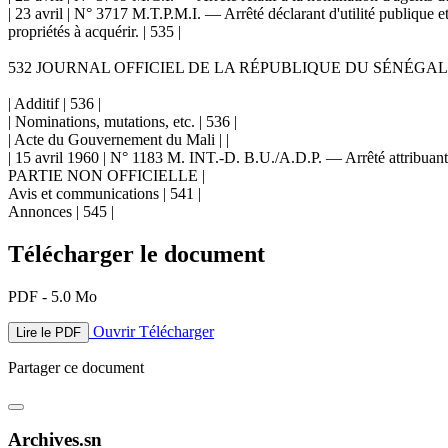
| 23 avril | N° 3717 M.T.P.M.I. — Arrêté déclarant d'utilité publique e
propriétés à acquérir. | 535 |
532 JOURNAL OFFICIEL DE LA RÉPUBLIQUE DU SÉNÉGAL 7
| Additif | 536 |
| Nominations, mutations, etc. | 536 |
| Acte du Gouvernement du Mali | |
| 15 avril 1960 | N° 1183 M. INT.-D. B.U./A.D.P. — Arrêté attribuant la 
PARTIE NON OFFICIELLE |
Avis et communications | 541 |
Annonces | 545 |
Télécharger le document
PDF - 5.0 Mo
Ouvrir
Télécharger
Lire le PDF
Partager ce document
Archives.sn