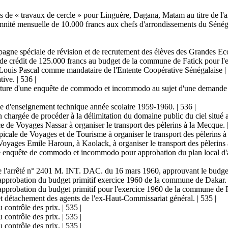
 de « travaux de cercle » pour Linguère, Dagana, Matam au titre de l'a
mnité mensuelle de 10.000 francs aux chefs d'arrondissements du Sénéga
agne spéciale de révision et de recrutement des élèves des Grandes Ecol
de crédit de 125.000 francs au budget de la commune de Fatick pour l'e
uis Pascal comme mandataire de l'Entente Coopérative Sénégalaise | 
ive. | 536 |
erture d'une enquête de commodo et incommodo au sujet d'une demande 
se d'enseignement technique année scolaire 1959-1960. | 536 |
argée de procéder à la délimitation du domaine public du ciel situé au
 de Voyages Nassar à organiser le transport des pèlerins à la Mecque. |
icale de Voyages et de Tourisme à organiser le transport des pèlerins à 
oyages Emile Haroun, à Kaolack, à organiser le transport des pèlerins 
e enquête de commodo et incommodo pour approbation du plan local d'a
 de l'arrêté n° 2401 M. INT. DAC. du 16 mars 1960, approuvant le budge
 approbation du budget primitif exercice 1960 de la commune de Dakar. 
 approbation du budget primitif pour l'exercice 1960 de la commune de R
et détachement des agents de l'ex-Haut-Commissariat général. | 535 |
 contrôle des prix. | 535 |
 contrôle des prix. | 535 |
 contrôle des prix. | 535 |