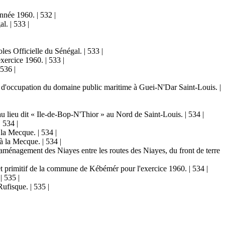
nnée 1960. | 532 |
l. | 533 |
es Officielle du Sénégal. | 533 |
xercice 1960. | 533 |
536 |
d'occupation du domaine public maritime à Guei-N'Dar Saint-Louis. |
 lieu dit « Ile-de-Bop-N'Thior » au Nord de Saint-Louis. | 534 |
 534 |
la Mecque. | 534 |
à la Mecque. | 534 |
ménagement des Niayes entre les routes des Niayes, du front de terre
t primitif de la commune de Kébémér pour l'exercice 1960. | 534 |
| 535 |
ufisque. | 535 |