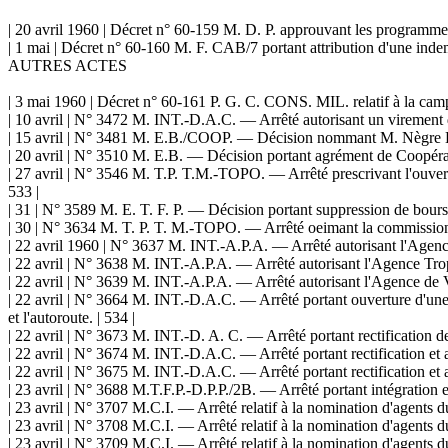
| 20 avril 1960 | Décret n° 60-159 M. D. P. approuvant les programmes
| 1 mai | Décret n° 60-160 M. F. CAB/7 portant attribution d'une inde
AUTRES ACTES
| 3 mai 1960 | Décret n° 60-161 P. G. C. CONS. MIL. relatif à la camp
| 10 avril | N° 3472 M. INT.-D.A.C. — Arrêté autorisant un virement 
| 15 avril | N° 3481 M. E.B./COOP. — Décision nommant M. Nègre Lo
| 20 avril | N° 3510 M. E.B. — Décision portant agrément de Coopérat
| 27 avril | N° 3546 M. T.P. T.M.-TOPO. — Arrêté prescrivant l'ouv
533 |
| 31 | N° 3589 M. E. T. F. P. — Décision portant suppression de bour
| 30 | N° 3634 M. T. P. T. M.-TOPO. — Arrêté oeimant la commission ch
| 22 avril 1960 | N° 3637 M. INT.-A.P.A. — Arrêté autorisant l'Agence
| 22 avril | N° 3638 M. INT.-A.P.A. — Arrêté autorisant l'Agence Trop
| 22 avril | N° 3639 M. INT.-A.P.A. — Arrêté autorisant l'Agence de V
| 22 avril | N° 3664 M. INT.-D.A.C. — Arrêté portant ouverture d'un
et l'autoroute. | 534 |
| 22 avril | N° 3673 M. INT.-D. A. C. — Arrêté portant rectification
| 22 avril | N° 3674 M. INT.-D.A.C. — Arrêté portant rectification et
| 22 avril | N° 3675 M. INT.-D.A.C. — Arrêté portant rectification et
| 23 avril | N° 3688 M.T.F.P.-D.P.P./2B. — Arrêté portant intégration 
| 23 avril | N° 3707 M.C.I. — Arrêté relatif à la nomination d'agents du
| 23 avril | N° 3708 M.C.I. — Arrêté relatif à la nomination d'agents du
| 23 avril | N° 3709 M.C.I. — Arrêté relatif à la nomination d'agents du