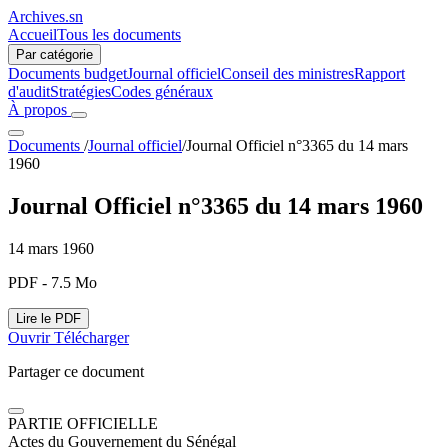
Archives.sn
Accueil
Tous les documents
Par catégorie
Documents budget
Journal officiel
Conseil des ministres
Rapport
d'audit
Stratégies
Codes généraux
À propos
Documents
/
Journal officiel
/
Journal Officiel n°3365 du 14 mars
1960
Journal Officiel n°3365 du 14 mars 1960
14 mars 1960
PDF - 7.5 Mo
Lire le PDF
Ouvrir
Télécharger
Partager ce document
PARTIE OFFICIELLE
Actes du Gouvernement du Sénégal