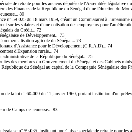
iale de retraite pour les anciens députés de l'Assemblée législative du
tère des Finances de la République du Sénégal d'une Direction du Mouv
eunesse... 80
nce n° 59-025 du 18 mars 1959, créant un Commissariat à l'urbanisme et 
t sur les salaires et d'une cotisation des employeurs pour l'amélioration
égalais du Crédit... 72
sénégalaise de Développement... 73
 Commercialisation agricole du Sénégal... 73
égionaux d'Assistance pour le Développement (C.R.A.D)... 74
centres d'Expansion rurale... 74
n administrative de la République du Sénégal... 75
emnités des membres du Gouvernement du Sénégal et des Cabinets ministé
la République du Sénégal au capital de la Compagnie Sénégalaise des Ph
n de la loi n° 60-009 du 11 janvier 1960, portant institution d'un prélè
teur de Camps de Jeunesse... 83
galaise n° 59-035, instituant une Caisse spéciale de retraite pour les 