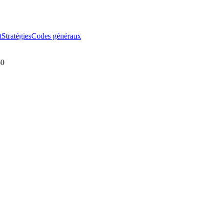
t
Stratégies
Codes généraux
60