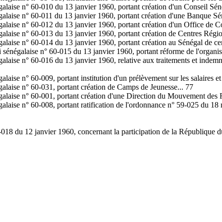
galaise n° 60-010 du 13 janvier 1960, portant création d'un Conseil Séné
égalaise n° 60-011 du 13 janvier 1960, portant création d'une Banque S
galaise n° 60-012 du 13 janvier 1960, portant création d'un Office de C
égalaise n° 60-013 du 13 janvier 1960, portant création de Centres Rég
galaise n° 60-014 du 13 janvier 1960, portant création au Sénégal de cen
 sénégalaise n° 60-015 du 13 janvier 1960, portant réforme de l'organis
égalaise n° 60-016 du 13 janvier 1960, relative aux traitements et ind
laise n° 60-009, portant institution d'un prélèvement sur les salaires et
galaise n° 60-031, portant création de Camps de Jeunesse... 77
égalaise n° 60-001, portant création d'une Direction du Mouvement des 
alaise n° 60-008, portant ratification de l'ordonnance n° 59-025 du 18 m
-018 du 12 janvier 1960, concernant la participation de la République