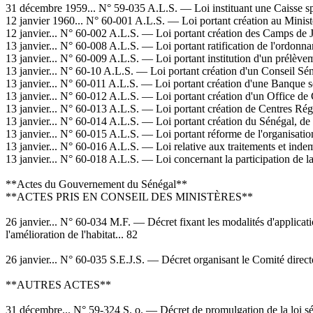
31 décembre 1959... N° 59-035 A.L.S. — Loi instituant une Caisse spéc
12 janvier 1960... N° 60-001 A.L.S. — Loi portant création au Minis
12 janvier... N° 60-002 A.L.S. — Loi portant création des Camps de J
13 janvier... N° 60-008 A.L.S. — Loi portant ratification de l'ordonna
13 janvier... N° 60-009 A.L.S. — Loi portant institution d'un prélèvemen
13 janvier... N° 60-10 A.L.S. — Loi portant création d'un Conseil Sén
13 janvier... N° 60-011 A.L.S. — Loi portant création d'une Banque 
13 janvier... N° 60-012 A.L.S. — Loi portant création d'un Office de
13 janvier... N° 60-013 A.L.S. — Loi portant création de Centres R
13 janvier... N° 60-014 A.L.S. — Loi portant création du Sénégal, de 
13 janvier... N° 60-015 A.L.S. — Loi portant réforme de l'organisatio
13 janvier... N° 60-016 A.L.S. — Loi relative aux traitements et ind
13 janvier... N° 60-018 A.L.S. — Loi concernant la participation de 
**Actes du Gouvernement du Sénégal**
**ACTES PRIS EN CONSEIL DES MINISTÈRES**
26 janvier... N° 60-034 M.F. — Décret fixant les modalités d'applicatio
l'amélioration de l'habitat... 82
26 janvier... N° 60-035 S.E.J.S. — Décret organisant le Comité direc
**AUTRES ACTES**
31 décembre... N° 59-324 S. o. — Décret de promulgation de la loi séné