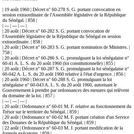
| 19 août 1960 | Décret n° 60-278 S. G. portant convocation en
session extraordinaire de l'Assemblée législative de la République
du Sénégal. | 858 |
| --- | --- | --- |
| 20 août | Décret n° 60-282 S. G. portant convocation de
l'Assemblée législative de la République du Sénégal en session
extraordinaire. | 858 |
| 20 août | Décret n° 60-283 S. G. portant nomination de Ministres. |
758 |
| 20 août | Décret n° 60-286 S. G. promulguant la loi sénégalaise n°
60-41 A. L. S. du 20 août 1960 (loi constitutionnelle) | 855 |
| 20 août | Décret n° 60-287 S. G. promulguant la loi sénégalaise n°
60-042 A. L. S. du 20 août 1960 relative à l'état d'urgence. | 856 |
| 20 août 1960 | Décret n° 60-288 S. G. promulguant la loi
sénégalaise n° 60-043 A. L. S. du 20 août 1960, autorisant le
Gouvernement à prendre par ordonnances des mesures qui relèvent
du domaine de la loi. | 857 |
| --- | --- | --- |
| 20 août | Ordonnance n° 60-01 M. F. relative au fonctionnement du
Trésor sur le territoire du Sénégal. | 859 |
| 20 août | Ordonnance n° 60-02 M. F. portant création d'un Service
des Douanes de la République du Sénégal. | 859 |
| 22 août | Ordonnance n° 60-03 M. J. portant modification de la
formule exécutoire. | 859 |