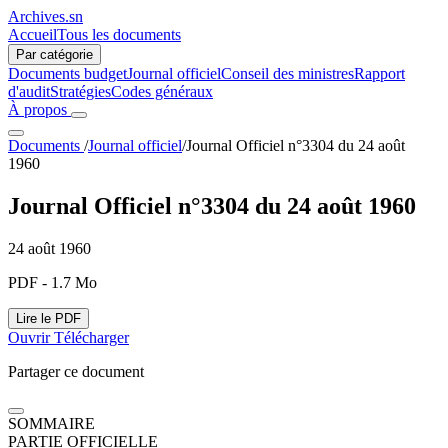
Archives.sn
Accueil
Tous les documents
Par catégorie
Documents budget
Journal officiel
Conseil des ministres
Rapport
d'audit
Stratégies
Codes généraux
À propos
Documents
/
Journal officiel
/
Journal Officiel n°3304 du 24 août
1960
Journal Officiel n°3304 du 24 août 1960
24 août 1960
PDF - 1.7 Mo
Lire le PDF
Ouvrir
Télécharger
Partager ce document
SOMMAIRE
PARTIE OFFICIELLE