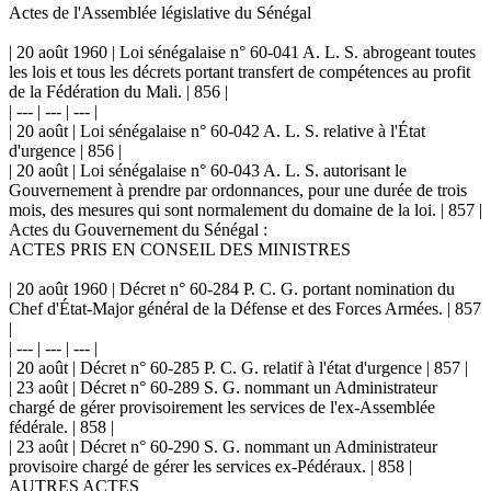
Actes de l'Assemblée législative du Sénégal
| 20 août 1960 | Loi sénégalaise n° 60-041 A. L. S. abrogeant toutes
les lois et tous les décrets portant transfert de compétences au profit
de la Fédération du Mali. | 856 |
| --- | --- | --- |
| 20 août | Loi sénégalaise n° 60-042 A. L. S. relative à l'État
d'urgence | 856 |
| 20 août | Loi sénégalaise n° 60-043 A. L. S. autorisant le
Gouvernement à prendre par ordonnances, pour une durée de trois
mois, des mesures qui sont normalement du domaine de la loi. | 857 |
Actes du Gouvernement du Sénégal :
ACTES PRIS EN CONSEIL DES MINISTRES
| 20 août 1960 | Décret n° 60-284 P. C. G. portant nomination du
Chef d'État-Major général de la Défense et des Forces Armées. | 857
|
| --- | --- | --- |
| 20 août | Décret n° 60-285 P. C. G. relatif à l'état d'urgence | 857 |
| 23 août | Décret n° 60-289 S. G. nommant un Administrateur
chargé de gérer provisoirement les services de l'ex-Assemblée
fédérale. | 858 |
| 23 août | Décret n° 60-290 S. G. nommant un Administrateur
provisoire chargé de gérer les services ex-Pédéraux. | 858 |
AUTRES ACTES