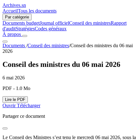
Archives.sn
Accueil
Tous les documents
Par catégorie
Documents budget
Journal officiel
Conseil des ministres
Rapport
d'audit
Stratégies
Codes généraux
À propos
Documents
/
Conseil des ministres
/
Conseil des ministres du 06 mai
2026
Conseil des ministres du 06 mai 2026
6 mai 2026
PDF - 1.0 Mo
Lire le PDF
Ouvrir
Télécharger
Partager ce document
Le Conseil des Ministres s’est tenu le mercredi 06 mai 2026, sous la