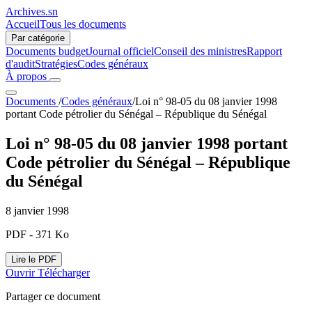
Archives.sn
Accueil
Tous les documents
Par catégorie
Documents budget
Journal officiel
Conseil des ministres
Rapport
d'audit
Stratégies
Codes généraux
À propos
Documents
/
Codes généraux
/
Loi n° 98-05 du 08 janvier 1998
portant Code pétrolier du Sénégal – République du Sénégal
Loi n° 98-05 du 08 janvier 1998 portant
Code pétrolier du Sénégal – République
du Sénégal
8 janvier 1998
PDF - 371 Ko
Lire le PDF
Ouvrir
Télécharger
Partager ce document