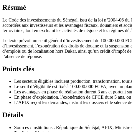
Résumé
Le Code des investissements du Sénégal, issu de la loi n°2004-06 du 06
accordées aux investisseurs et les avantages fiscaux, douaniers et sociau
ferroviaires, tout en excluant les activités de négoce et les régimes dé
Le texte prévoit un seuil général d’investissement de 100.000.000 FC
d’investissement, l’exonération des droits de douane et la suspension
d’emplois ou de localisation hors Dakar, ainsi qu’un crédit d’impôt d
l’absence de réponse.
Points clés
Les secteurs éligibles incluent production, transformation, tourism
Le seuil d’éligibilité est fixé à 100.000.000 FCFA, avec un pl
Les avantages en phase de réalisation durent 3 ans et portent su
En phase d’exploitation, l’exonération de CFCE dure 5 ans, ou 
L’APIX reçoit les demandes, instruit les dossiers et le silence 
Détails
Sources / institutions : République du Sénégal, APIX, Ministre