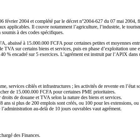
 février 2004 et complété par le décret n°2004-627 du 07 mai 2004, fixe
x applicables. Il couvre notamment l’agriculture, l’industrie, le tourisme
jà soumis à des codes spécifiques.
FA, abaissé à 15.000.000 FCFA pour certaines petites et moyennes entre
 de TVA sur certains biens et services, puis en phase d’exploitation une
e 40 % encadré sur 5 exercices. L’agrément est instruit par l’APIX dans
e, services ciblés et infrastructures ; les activités de revente en l’état s
ancher de 15.000.000 FCFA pour certaines PME prioritaires.
r droits de douane et TVA selon la nature des biens et services.
8 ans si plus de 200 emplois sont créés, ou 100 pour les extensions, ou
de l’administration au-delà de 10 jours ouvrables vaut agrément.
 chargé des Finances.